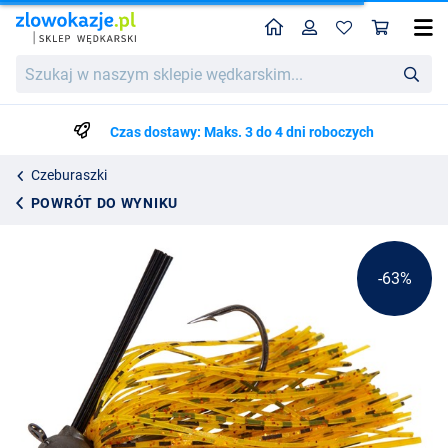
Home
Profil
Kos
Ultimate Skirted Tungsten Football Jig - Brownie
Cena katalogowa
Szukaj
13.29
w
35.75
naszym
sklepie
Czas dostawy: Maks. 3 do 4 dni roboczych
wędkarskim...
Czeburaszki
POWRÓT DO WYNIKU
-63%