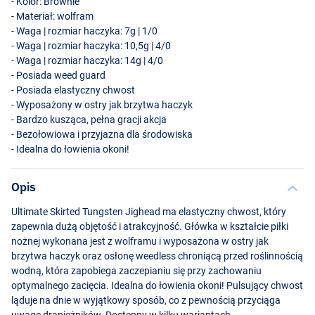
- Kolor: Brownie
- Materiał: wolfram
- Waga | rozmiar haczyka: 7g | 1/0
- Waga | rozmiar haczyka: 10,5g | 4/0
- Waga | rozmiar haczyka: 14g | 4/0
- Posiada weed guard
- Posiada elastyczny chwost
- Wyposażony w ostry jak brzytwa haczyk
- Bardzo kusząca, pełna gracji akcja
- Bezołowiowa i przyjazna dla środowiska
- Idealna do łowienia okoni!
Opis
Ultimate Skirted Tungsten Jighead ma elastyczny chwost, który
zapewnia dużą objętość i atrakcyjność. Główka w kształcie piłki
nożnej wykonana jest z wolframu i wyposażona w ostry jak
brzytwa haczyk oraz osłonę weedless chroniącą przed roślinnością
wodną, która zapobiega zaczepianiu się przy zachowaniu
optymalnego zacięcia. Idealna do łowienia okoni! Pulsujący chwost
ląduje na dnie w wyjątkowy sposób, co z pewnością przyciąga
uwagę drapieżników. Dostępny w kilku wariantach.