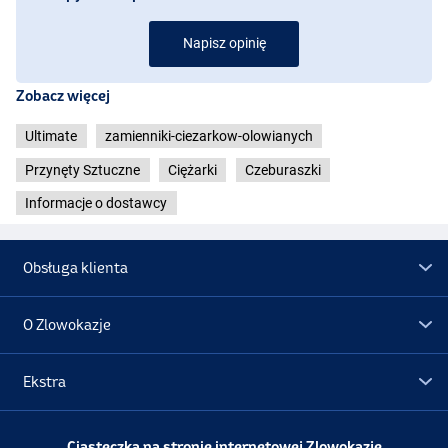
Napisz opinię
Zobacz więcej
Ultimate
zamienniki-ciezarkow-olowianych
Przynęty Sztuczne
Ciężarki
Czeburaszki
Informacje o dostawcy
Obsługa klienta
O Zlowokazje
Ekstra
Promocje
Ciasteczka na stronie internetowej Zlowokazje