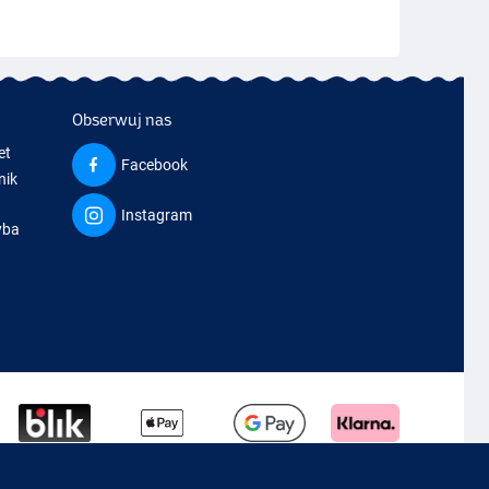
Obserwuj nas
et
Facebook
nik
Instagram
yba
a