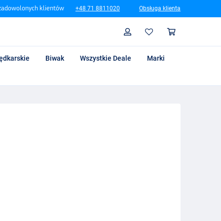
zadowolonych klientów
+48 71 8811020
Obsługa klienta
Szukaj
Profil
Koszyk
ędkarskie
Biwak
Wszystkie Deale
Marki