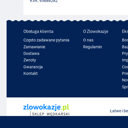
KVK
: 95686282
Obsługa klienta
O Zlowokazje
Ek
Często zadawane pytania
O nas
Bo
Zamawianie
Regulamin
Baz
Dostawa
Pr
Zwroty
Im
Gwarancja
Coo
Kontakt
Pre
Now
Spr
Łatwe i b