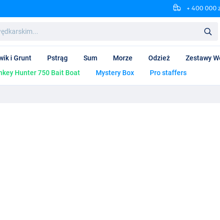
+ 400 000 
wik i Grunt
Pstrąg
Sum
Morze
Odzież
Zestawy W
key Hunter 750 Bait Boat
Mystery Box
Pro staffers