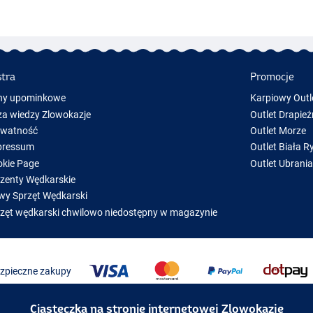
stra
Promocje
ny upominkowe
Karpiowy Outl
a wiedzy Zlowokazje
Outlet Drapież
ywatność
Outlet Morze
pressum
Outlet Biała R
kie Page
Outlet Ubrani
zenty Wędkarskie
y Sprzęt Wędkarski
zęt wędkarski chwilowo niedostępny w magazynie
ezpieczne zakupy
Ciasteczka na stronie internetowej Zlowokazje