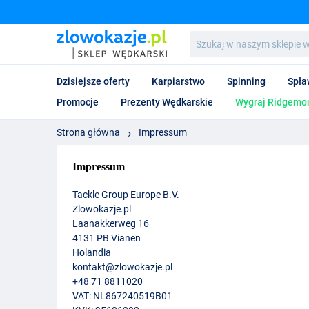
Szukaj
w
naszym
sklepie
Dzisiejsze oferty
Karpiarstwo
Spinning
Spła
wędkarskim...
Promocje
Prezenty Wędkarskie
Wygraj Ridgemon
Strona główna
Impressum
Impressum
Tackle Group Europe B.V.
Zlowokazje.pl
Laanakkerweg 16
4131 PB Vianen
Holandia
kontakt@zlowokazje.pl
+48 71 8811020
VAT
: NL867240519B01