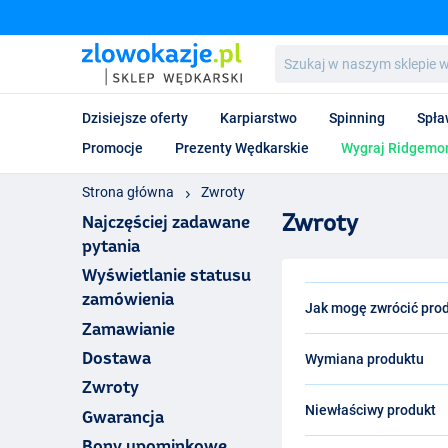
Szukaj
w
naszym
sklepie
Dzisiejsze oferty
Karpiarstwo
Spinning
Spła
wędkarskim...
Promocje
Prezenty Wędkarskie
Wygraj Ridgemon
Strona główna
Zwroty
Zwroty
Najczęściej zadawane
pytania
Wyświetlanie statusu
zamówienia
Jak mogę zwrócić pro
Zamawianie
Po otrzymaniu zamówi
Dostawa
Wymiana produktu
sprzedaży bez podania 
bardzo proste. Upewnij
Zwroty
Niestety, wymiana prod
Numer ten można znale
Niewłaściwy produkt
Gwarancja
przypadku radzimy zwró
nowe zamówienie za po
Oczywiście możesz rów
Bony upominkowe
W wyjątkowym przypadk