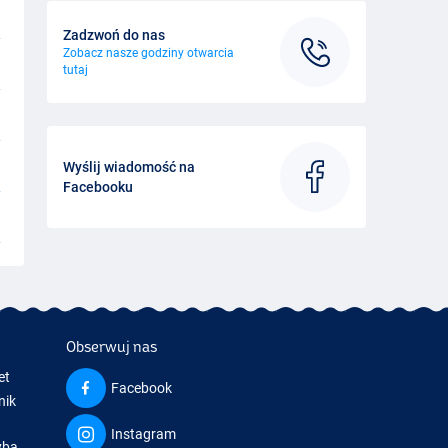
Zadzwoń do nas
Zobacz nasze godziny otwarcia
tutaj
Wyślij wiadomość na
Facebooku
Obserwuj nas
et
Facebook
nik
Instagram
yba