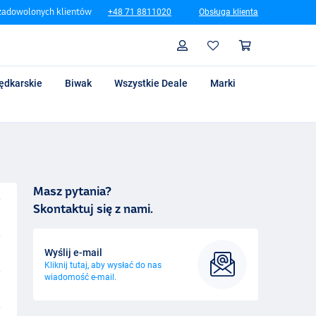
zadowolonych klientów
+48 71 8811020
Obsługa klienta
Szukaj
Profil
Koszyk
ędkarskie
Biwak
Wszystkie Deale
Marki
Masz pytania?
Skontaktuj się z nami.
Wyślij e-mail
Kliknij tutaj, aby wysłać do nas
wiadomość e-mail.