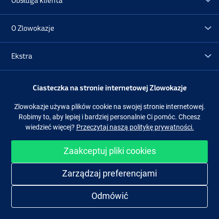
Obsługa klienta
O Zlowokazje
Ekstra
Promocje
Ciasteczka na stronie internetowej Zlowokazje
Zlowokazje używa plików cookie na swojej stronie internetowej.
Obserwuj nas
Facebook
Instagram
Robimy to, aby lepiej i bardziej personalnie Ci pomóc. Chcesz
wiedzieć więcej?
Przeczytaj naszą politykę prywatności.
Zaakceptuj pliki cookies
Łatwe i bezpieczne zakupy
Zarządzaj preferencjami
Odmówić