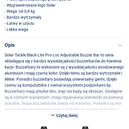
- Wygrawerowane logo Solar
- Waga: od 0,8 kg
- Bardzo wytrzymały
- Łatwy w użyciu
- Lekka waga
Opis
Solar Tackle Black-Lite Pro-Loc Adjustable Buzzer Bar to seria
składająca się z bardzo wysokiej jakości buzzerbarów do łowienia
karpi. Buzzerbary te wykonane są z wysokiej jakości anodowanego
aluminium i mają czarny kolor. Dzięki temu są bardzo wytrzymałe i
lekkie. Ponadto buzzerbary posiadają uniwersalny gwint, dzięki
czemu są kompatybilne z niemal wszystkimi podpórkami itp.
Buzzerbary mają płaskie dno, więc nie będą się obracać. Dostępne
są w różnych wariantach i mają regulowaną szerokość za pomocą
pokrętła. Waga buzzerbarów zależy od wariantu. Ponadto są one
zakończone wygrawerowanym logo Solar, co nadaje im bardzo
stylowego wyglądu.
Czytaj dalej
Warianty: