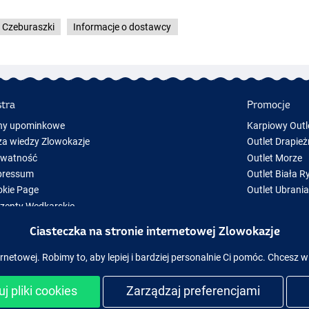
Czeburaszki
Informacje o dostawcy
stra
Promocje
ny upominkowe
Karpiowy Outl
a wiedzy Zlowokazje
Outlet Drapież
ywatność
Outlet Morze
pressum
Outlet Biała R
kie Page
Outlet Ubrani
zenty Wędkarskie
y Sprzęt Wędkarski
Ciasteczka na stronie internetowej Zlowokazje
zęt wędkarski chwilowo niedostępny w magazynie
rnetowej. Robimy to, aby lepiej i bardziej personalnie Ci pomóc. Chcesz w
j pliki cookies
Zarządzaj preferencjami
ezpieczne zakupy