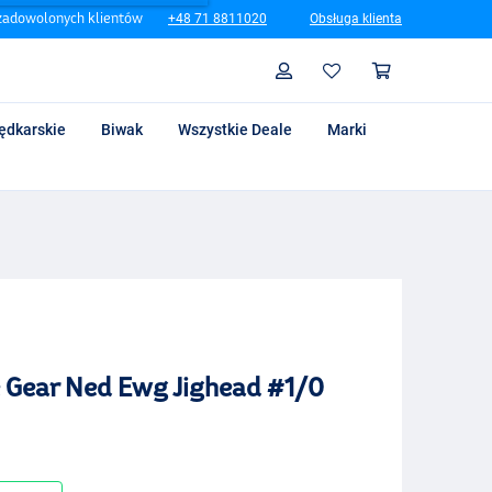
zadowolonych klientów
+48 71 8811020
Obsługa klienta
Szukaj
Profil
Koszyk
ędkarskie
Biwak
Wszystkie Deale
Marki
 Gear Ned Ewg Jighead #1/0