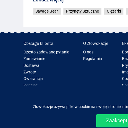
Savage Gear
Przynęty Sztuczne
Ciężarki
Obsługa klienta
O Zlowokazje
Ek
Często zadawane pytania
O nas
Bo
Zamawianie
Regulamin
Baz
Dostawa
Pr
Zwroty
Im
Gwarancja
Coo
Kontakt
Pre
Now
Spr
Zlowokazje używa plików cookie na swojej stronie inte
Zaakceptu
Łatwe i b