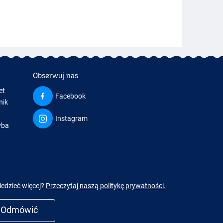
Obserwuj nas
et
Facebook
nik
Instagram
yba
a
iedzieć więcej?
Przeczytaj naszą politykę prywatności.
Odmówić