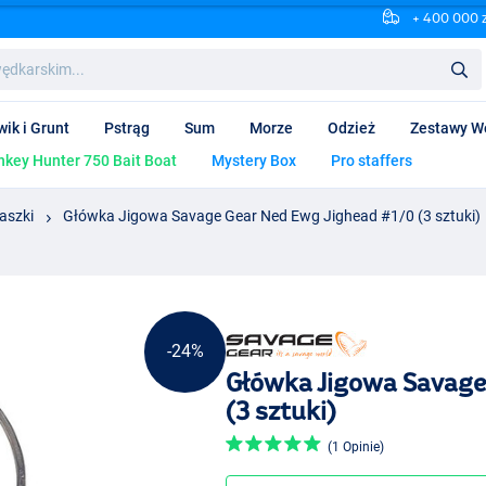
+ 400 000 
wik i Grunt
Pstrąg
Sum
Morze
Odzież
Zestawy W
key Hunter 750 Bait Boat
Mystery Box
Pro staffers
aszki
Główka Jigowa Savage Gear Ned Ewg Jighead #1/0 (3 sztuki)
-24%
Główka Jigowa Savage
(3 sztuki)
(1 Opinie)