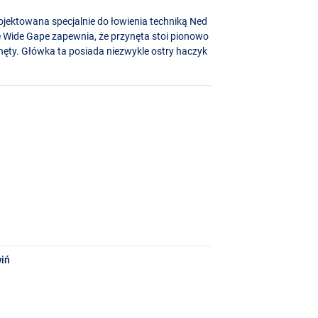
jektowana specjalnie do łowienia techniką Ned
e Wide Gape zapewnia, że przynęta stoi pionowo
nęty. Główka ta posiada niezwykle ostry haczyk
iń