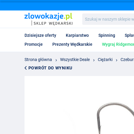
Szukaj
w
naszym
sklepie
Dzisiejsze oferty
Karpiarstwo
Spinning
Spła
wędkarskim...
Promocje
Prezenty Wędkarskie
Wygraj Ridgemon
Strona główna
Wszystkie Deale
Ciężarki
Czebur
POWRÓT DO WYNIKU