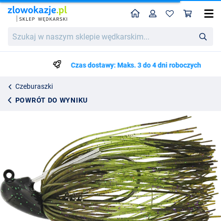
Home
Profil
Kos
Westin Slide-Up Skirted Rubber Jig 9g (Wolfram)
Szukaj
42.50
w
naszym
sklepie
Czas dostawy: Maks. 3 do 4 dni roboczych
wędkarskim...
Czeburaszki
POWRÓT DO WYNIKU