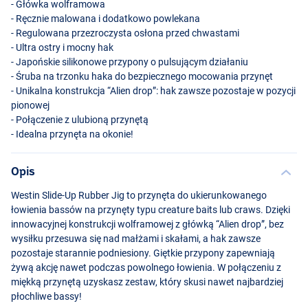
- Główka wolframowa
- Ręcznie malowana i dodatkowo powlekana
- Regulowana przezroczysta osłona przed chwastami
- Ultra ostry i mocny hak
- Japońskie silikonowe przypony o pulsującym działaniu
- Śruba na trzonku haka do bezpiecznego mocowania przynęt
- Unikalna konstrukcja “Alien drop”: hak zawsze pozostaje w pozycji
pionowej
- Połączenie z ulubioną przynętą
- Idealna przynęta na okonie!
Opis
Westin Slide-Up Rubber Jig to przynęta do ukierunkowanego
łowienia bassów na przynęty typu creature baits lub craws. Dzięki
innowacyjnej konstrukcji wolframowej z główką “Alien drop”, bez
wysiłku przesuwa się nad małżami i skałami, a hak zawsze
pozostaje starannie podniesiony. Giętkie przypony zapewniają
żywą akcję nawet podczas powolnego łowienia. W połączeniu z
miękką przynętą uzyskasz zestaw, który skusi nawet najbardziej
płochliwe bassy!