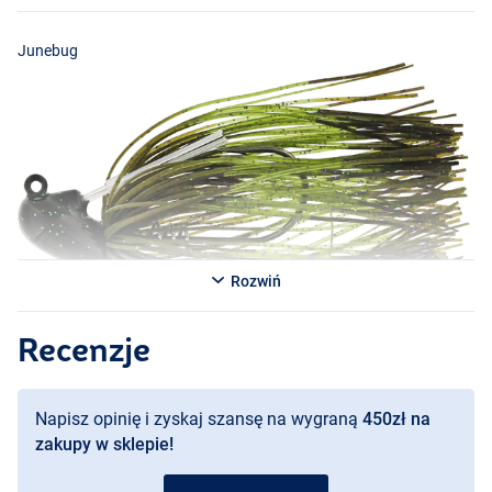
Junebug
Rozwiń
Recenzje
UV Craw
Napisz opinię i zyskaj szansę na wygraną
450zł na
zakupy w sklepie!