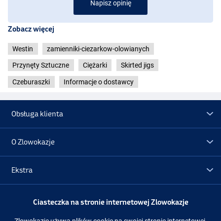
Napisz opinię
Zobacz więcej
Westin
zamienniki-ciezarkow-olowianych
Przynęty Sztuczne
Ciężarki
Skirted jigs
Czeburaszki
Informacje o dostawcy
Obsługa klienta
O Zlowokazje
Ekstra
Promocje
Ciasteczka na stronie internetowej Zlowokazje
Zlowokazje używa plików cookie na swojej stronie internetowej.