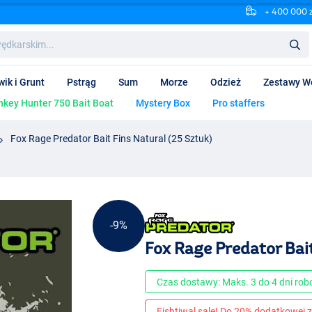
+ 400 000 
wik i Grunt
Pstrąg
Sum
Morze
Odzież
Zestawy W
key Hunter 750 Bait Boat
Mystery Box
Pro staffers
Fox Rage Predator Bait Fins Natural (25 Sztuk)
-9%
Fox Rage Predator Bait
Czas dostawy: Maks. 3 do 4 dni ro
Fishtiwal sale! Do 20% dodatkowej z