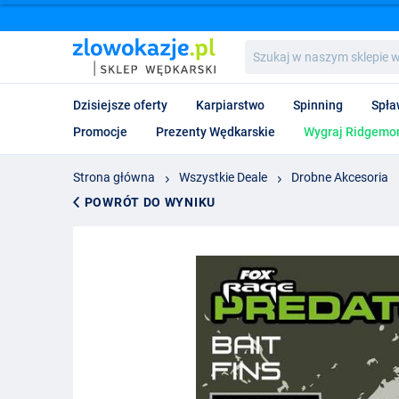
Szukaj
w
naszym
sklepie
Dzisiejsze oferty
Karpiarstwo
Spinning
Spła
wędkarskim...
Promocje
Prezenty Wędkarskie
Wygraj Ridgemon
Strona główna
Wszystkie Deale
Drobne Akcesoria
POWRÓT DO WYNIKU