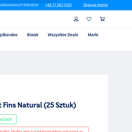
zadowolonych klientów
+48 71 8811020
Obsługa klienta
Szukaj
Profil
Koszyk
ędkarskie
Biwak
Wszystkie Deale
Marki
 Fins Natural (25 Sztuk)
boczych
niżki! Zniżka jest już bezpośrednio wliczona w