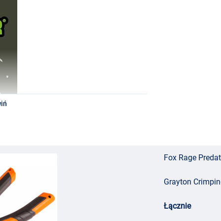
iń
Fox Rage Predato
Grayton Crimpin
Łącznie