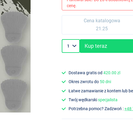
cenę.
Cena katalogowa
21.25
Kup teraz
Dostawa gratis od
420.00 zl
Okres zwrotu do
50 dni
Łatwe zamawianie z kontem lub b
Twój wędkarski
specjalista
Potrzebna pomoc? Zadzwoń :
+48