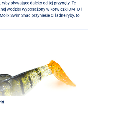
yby pływające daleko od tej przynęty. Te
tnej wodzie! Wyposażony w kotwiczki
OMTD
i
olix Swim Shad przyniesie Ci ładne ryby, to
iń