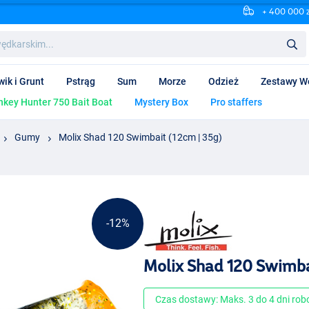
+ 400 000 
wik i Grunt
Pstrąg
Sum
Morze
Odzież
Zestawy W
key Hunter 750 Bait Boat
Mystery Box
Pro staffers
Gumy
Molix Shad 120 Swimbait (12cm | 35g)
-12%
Molix Shad 120 Swimba
Czas dostawy: Maks. 3 do 4 dni ro