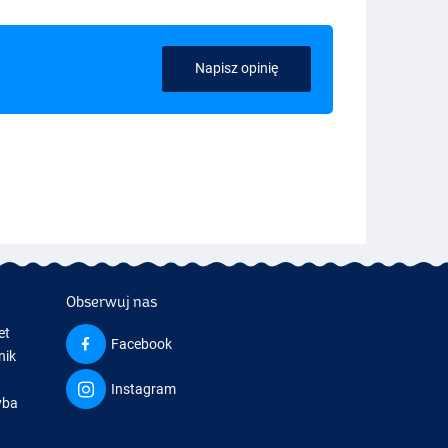
Napisz opinię
Obserwuj nas
et
Facebook
nik
Instagram
yba
a