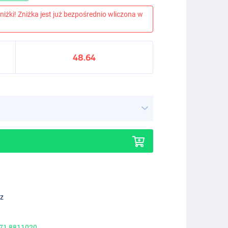
niżki! Zniżka jest już bezpośrednio wliczona w
48.64
ez
 71 8811020