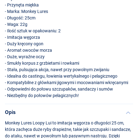
- Przynęta miękka
- Marka: Monkey Lures
- Długość: 25cm
- Waga: 22g
- Ilość sztuk w opakowaniu: 2
- Imitacja węgorza
- Duży kręcony ogon
- Aromat owoców morza
- Duże, wyraźne oczy
- Smukły korpus z grzbietami i rowkami
Vanilla Cognac
- Stała, pulsująca akcja, nawet przy powolnym zwijaniu
- Idealna do castingu, łowienia wertykalnego i pelagicznego
- Kompatybilne z główkami jigowymi i mocowaniami wkręcanymi
- Odpowiedni do połowu szczupaków, sandaczy i sumów
- Niezbędny do połowów pelagicznych!
Opis
Monkey Lures Loopy Lui to imitacja węgorza o długości 25 cm,
która zachęca duże ryby drapieżne, takie jak szczupaki i sandacze,
do ataku, nawet w powolnym lub pasywnym nastroju. Dzięki