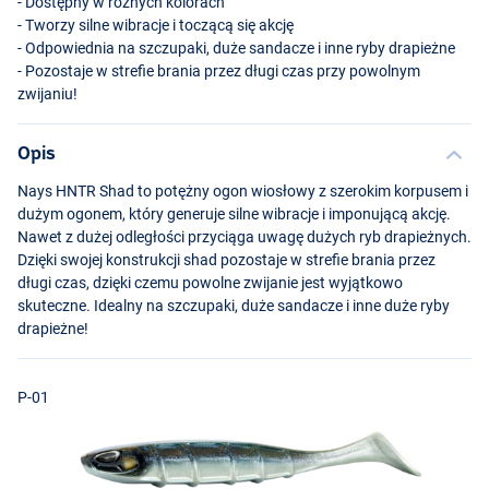
- Dostępny w różnych kolorach
- Tworzy silne wibracje i toczącą się akcję
- Odpowiednia na szczupaki, duże sandacze i inne ryby drapieżne
- Pozostaje w strefie brania przez długi czas przy powolnym
zwijaniu!
Opis
Nays
HNTR
Shad to potężny ogon wiosłowy z szerokim korpusem i
dużym ogonem, który generuje silne wibracje i imponującą akcję.
Nawet z dużej odległości przyciąga uwagę dużych ryb drapieżnych.
P-05
Dzięki swojej konstrukcji shad pozostaje w strefie brania przez
długi czas, dzięki czemu powolne zwijanie jest wyjątkowo
skuteczne. Idealny na szczupaki, duże sandacze i inne duże ryby
drapieżne!
P-01