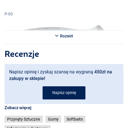
P-03
Rozwiń
Recenzje
P-05
Napisz opinię i zyskaj szansę na wygraną
450zł na
zakupy w sklepie!
P-08
Napisz opinię
Zobacz więcej
Przynęty Sztuczne
Gumy
Softbaits