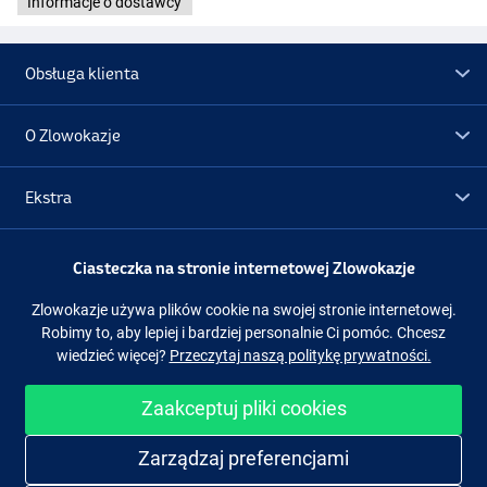
Informacje o dostawcy
Obsługa klienta
O Zlowokazje
Ekstra
P-08
Promocje
Ciasteczka na stronie internetowej Zlowokazje
Zlowokazje używa plików cookie na swojej stronie internetowej.
Obserwuj nas
Facebook
Instagram
Robimy to, aby lepiej i bardziej personalnie Ci pomóc. Chcesz
wiedzieć więcej?
Przeczytaj naszą politykę prywatności.
Zaakceptuj pliki cookies
Łatwe i bezpieczne zakupy
Zarządzaj preferencjami