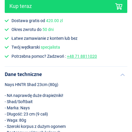
Kup teraz
Dostawa gratis od
420.00 zl
Okres zwrotu do
50 dni
P-03
Łatwe zamawianie z kontem lub bez
Twój wędkarski
specjalista
Potrzebna pomoc? Zadzwoń :
+48 71 8811020
Dane techniczne
Nays
HNTR
Shad 23cm (80g)
- NA naprawdę duże drapieżniki!
- Shad/Softbait
- Marka: Nays
- Długość: 23 cm (9 cali)
- Waga: 80g
- Szeroki korpus z dużym ogonem