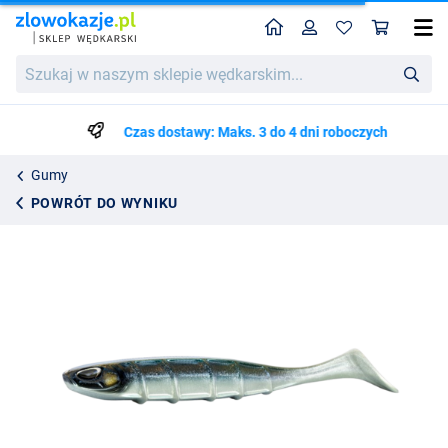
Home
Profil
Kos
Nays HNTR Shad 23cm (80g)
Szukaj
64.99
w
naszym
sklepie
Czas dostawy: Maks. 3 do 4 dni roboczych
wędkarskim...
Gumy
POWRÓT DO WYNIKU