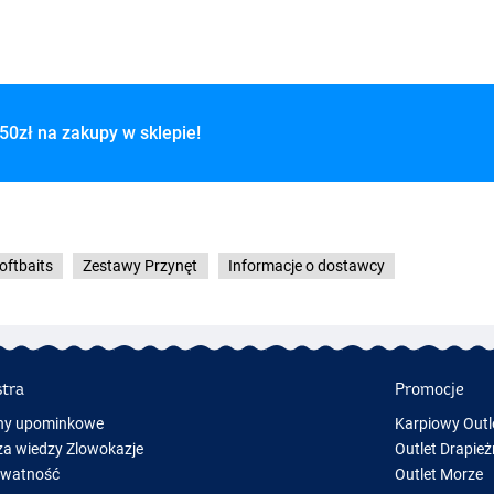
50zł na zakupy w sklepie!
oftbaits
Zestawy Przynęt
Informacje o dostawcy
stra
Promocje
ny upominkowe
Karpiowy Outl
a wiedzy Zlowokazje
Outlet Drapież
ywatność
Outlet Morze