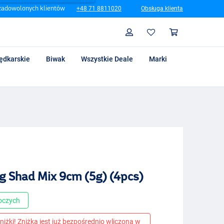
zadowolonych klientów
+48 71 8811020
Obsługa klienta
Szukaj
Profil
Koszyk
ędkarskie
Biwak
Wszystkie Deale
Marki
g Shad Mix 9cm (5g) (4pcs)
boczych
niżki! Zniżka jest już bezpośrednio wliczona w