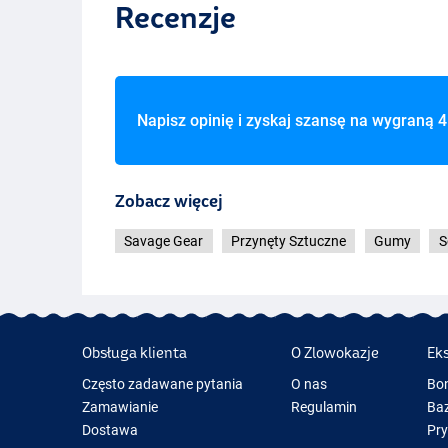
Recenzje
Napisz opinię i zyskaj szansę na wygraną
4
Zobacz więcej
Savage Gear
Przynęty Sztuczne
Gumy
S
Obsługa klienta
O Zlowokazje
Ek
Często zadawane pytania
O nas
Bo
Zamawianie
Regulamin
Baz
Dostawa
Pr