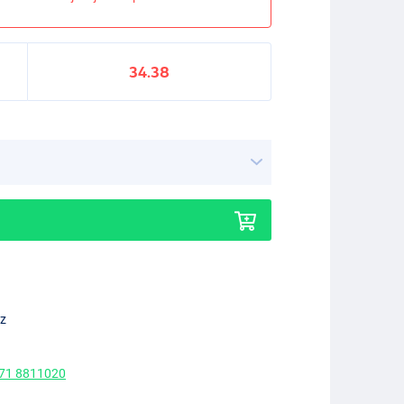
34.38
ez
 71 8811020