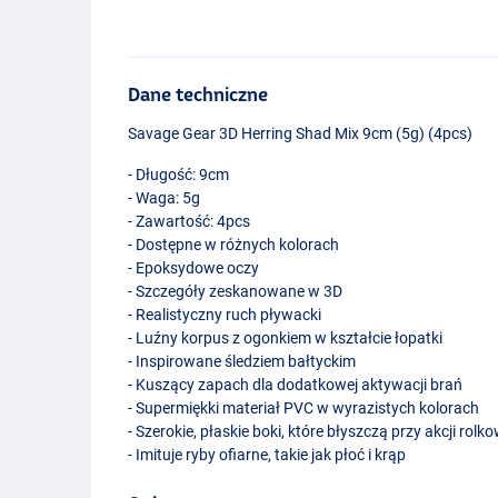
Dane techniczne
Savage Gear 3D Herring Shad Mix 9cm (5g) (4pcs)
- Długość: 9cm
- Waga: 5g
- Zawartość: 4pcs
- Dostępne w różnych kolorach
- Epoksydowe oczy
- Szczegóły zeskanowane w 3D
- Realistyczny ruch pływacki
- Luźny korpus z ogonkiem w kształcie łopatki
- Inspirowane śledziem bałtyckim
- Kuszący zapach dla dodatkowej aktywacji brań
- Supermiękki materiał
PVC
w wyrazistych kolorach
- Szerokie, płaskie boki, które błyszczą przy akcji rolko
- Imituje ryby ofiarne, takie jak płoć i krąp
Darkwater