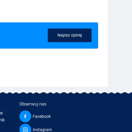
Napisz opinię
Obserwuj nas
et
Facebook
nik
Instagram