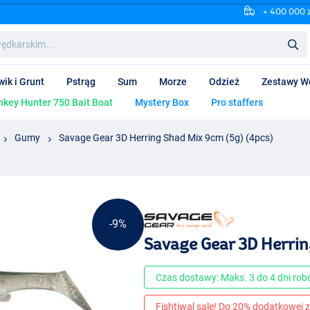
+ 400 000 
wik i Grunt
Pstrąg
Sum
Morze
Odzież
Zestawy W
key Hunter 750 Bait Boat
Mystery Box
Pro staffers
Gumy
Savage Gear 3D Herring Shad Mix 9cm (5g) (4pcs)
-9%
Savage Gear 3D Herrin
Czas dostawy: Maks. 3 do 4 dni ro
Fishtiwal sale! Do 20% dodatkowej z