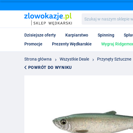
Szukaj
w
naszym
sklepie
Dzisiejsze oferty
Karpiarstwo
Spinning
Spła
wędkarskim...
Promocje
Prezenty Wędkarskie
Wygraj Ridgemon
Strona główna
Wszystkie Deale
Przynęty Sztuczne
POWRÓT DO WYNIKU