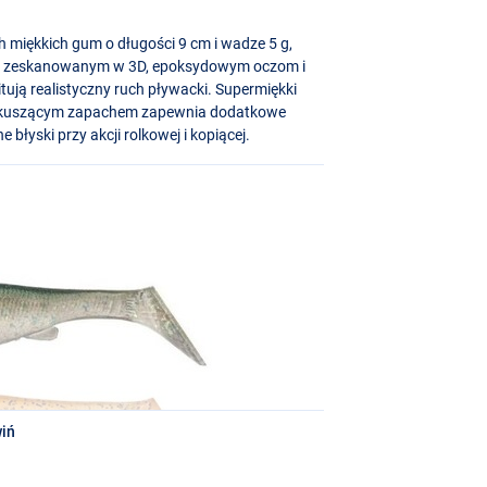
h miękkich gum o długości 9 cm i wadze 5 g,
łom zeskanowanym w 3D, epoksydowym oczom i
tują realistyczny ruch pływacki. Supermiękki
z kuszącym zapachem zapewnia dodatkowe
 błyski przy akcji rolkowej i kopiącej.
iń