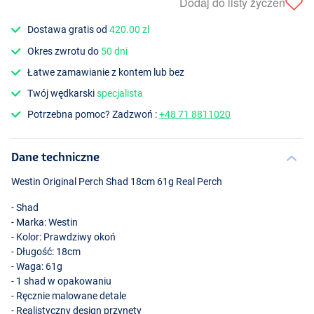
Dodaj do listy życzeń
Dostawa gratis od
420.00 zl
Okres zwrotu do
50 dni
Łatwe zamawianie z kontem lub bez
Twój wędkarski
specjalista
Potrzebna pomoc? Zadzwoń :
+48 71 8811020
Dane techniczne
Westin Original Perch Shad 18cm 61g Real Perch
- Shad
- Marka: Westin
- Kolor: Prawdziwy okoń
- Długość: 18cm
- Waga: 61g
- 1 shad w opakowaniu
- Ręcznie malowane detale
- Realistyczny design przynęty