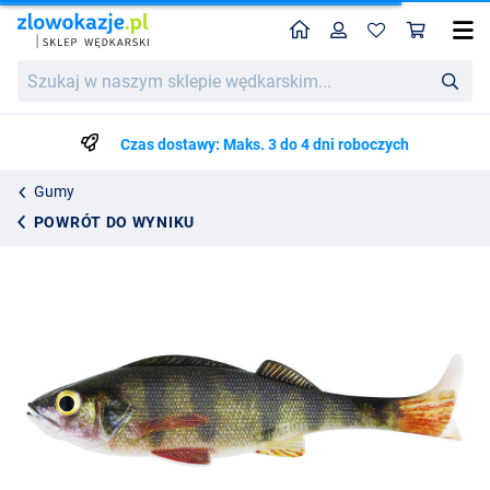
Home
Profil
Kos
Westin Original Perch Shad 18cm 61g Real Perch
Szukaj
33.75
w
naszym
sklepie
Czas dostawy: Maks. 3 do 4 dni roboczych
wędkarskim...
Gumy
POWRÓT DO WYNIKU