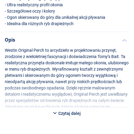
- Ultra realistyczny profil okonia
- Szczegółowe oczy i kolory
- Ogon skierowany do góry dla unikalnej akcji pływania
- Idealna dla różnych ryb drapieżnych
Opis
Westin Original Perch to arcydzieło w projektowaniu przynęt,
zrodzone z wieloletniej fascynacji i doświadczenia Tomy’s Bait. Ta
realistyczna przynęta doskonale imituje małego okonia, ulubionego
w menu ryb drapieżnych. Wyrafinowany kształt z zewnętrznymi
płetwami i skierowanym do góry ogonem tworzy wyjątkową i
nieodpartą akcję pływania, nawet przy niskich prędkościach lub
podczas swobodnego opadania. Dzięki ręcznie malowanym
detalom i realistycznemu wyglądowi, Original Perch jest uwielbiany
przez specjalistów od łowienia ryb drapieżnych na całym świecie.
Absolutny must-have dla tych, którzy szukają najwyższej
wydajności i wyników!
Czytaj dalej