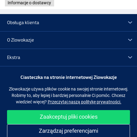
Informacje o dostawcy
Obsługa klienta
O Zlowokazje
Ekstra
Promocje
Ciasteczka na stronie internetowej Zlowokazje
Zlowokazje używa plików cookie na swojej stronie internetowej.
Obserwuj nas
Facebook
Instagram
Robimy to, aby lepiej i bardziej personalnie Ci pomóc. Chcesz
wiedzieć więcej?
Przeczytaj naszą politykę prywatności.
Zaakceptuj pliki cookies
Łatwe i bezpieczne zakupy
Zarządzaj preferencjami