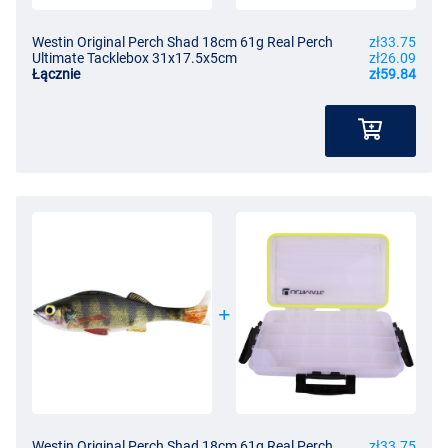
Westin Original Perch Shad 18cm 61g Real Perch
zł33.75
Ultimate Tacklebox 31x17.5x5cm
zł26.09
Łącznie
zł59.84
Westin Original Perch Shad 18cm 61g Real Perch
zł33.75