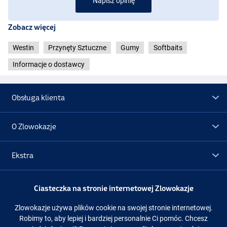
Napisz opinię
Zobacz więcej
Westin
Przynęty Sztuczne
Gumy
Softbaits
Informacje o dostawcy
Obsługa klienta
O Zlowokazje
UV Slime
Ekstra
Promocje
Ciasteczka na stronie internetowej Zlowokazje
Zlowokazje używa plików cookie na swojej stronie internetowej.
Obserwuj nas
Facebook
Instagram
Robimy to, aby lepiej i bardziej personalnie Ci pomóc. Chcesz