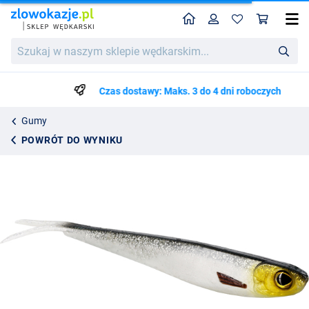
Home
Profil
Kos
Westin Twinteez V2 V-Tail Shad 14.5cm (2 Sztuki)
Szukaj
21.25
w
naszym
sklepie
Czas dostawy: Maks. 3 do 4 dni roboczych
wędkarskim...
Gumy
POWRÓT DO WYNIKU