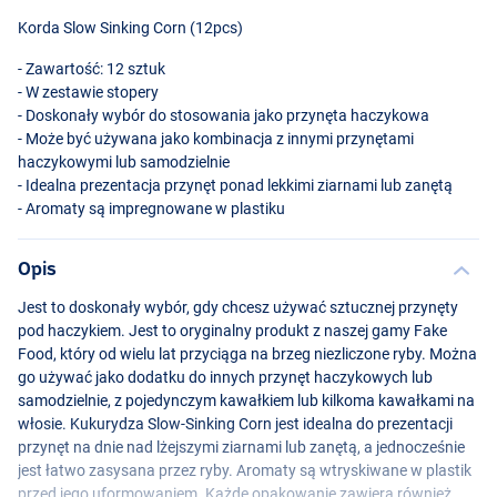
Korda Slow Sinking Corn (12pcs)
- Zawartość: 12 sztuk
- W zestawie stopery
- Doskonały wybór do stosowania jako przynęta haczykowa
- Może być używana jako kombinacja z innymi przynętami
haczykowymi lub samodzielnie
- Idealna prezentacja przynęt ponad lekkimi ziarnami lub zanętą
- Aromaty są impregnowane w plastiku
Opis
Jest to doskonały wybór, gdy chcesz używać sztucznej przynęty
pod haczykiem. Jest to oryginalny produkt z naszej gamy Fake
Food, który od wielu lat przyciąga na brzeg niezliczone ryby. Można
go używać jako dodatku do innych przynęt haczykowych lub
samodzielnie, z pojedynczym kawałkiem lub kilkoma kawałkami na
włosie. Kukurydza Slow-Sinking Corn jest idealna do prezentacji
przynęt na dnie nad lżejszymi ziarnami lub zanętą, a jednocześnie
jest łatwo zasysana przez ryby. Aromaty są wtryskiwane w plastik
przed jego uformowaniem. Każde opakowanie zawiera również