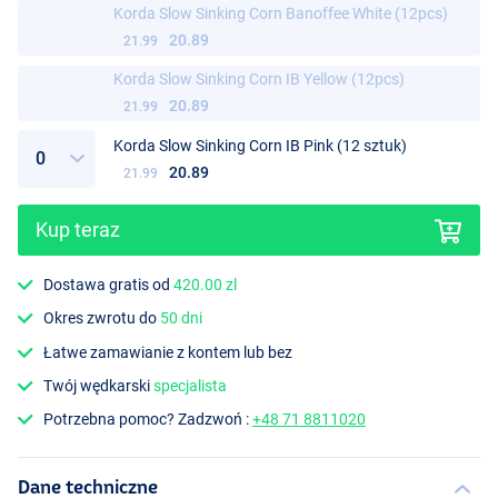
Korda Slow Sinking Corn Banoffee White (12pcs)
20.89
21.99
Korda Slow Sinking Corn IB Yellow (12pcs)
20.89
21.99
Opcje
Korda Slow Sinking Corn IB Pink (12 sztuk)
20.89
21.99
Kup teraz
Dostawa gratis od
420.00 zl
Okres zwrotu do
50 dni
Łatwe zamawianie z kontem lub bez
Twój wędkarski
specjalista
Potrzebna pomoc? Zadzwoń :
+48 71 8811020
Dane techniczne