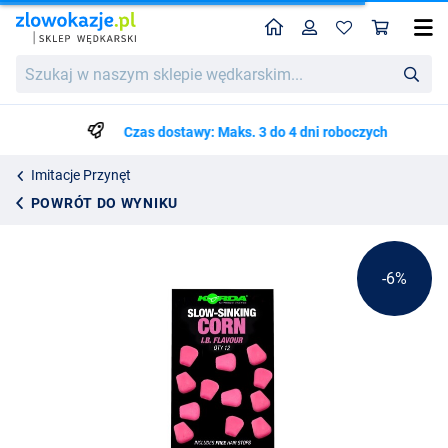
Home
Profil
Kos
Korda Slow Sinking Corn (12pcs)
Cena katalogowa
Szukaj
20.89
w
21.99
naszym
sklepie
Czas dostawy: Maks. 3 do 4 dni roboczych
wędkarskim...
Imitacje Przynęt
POWRÓT DO WYNIKU
-6%