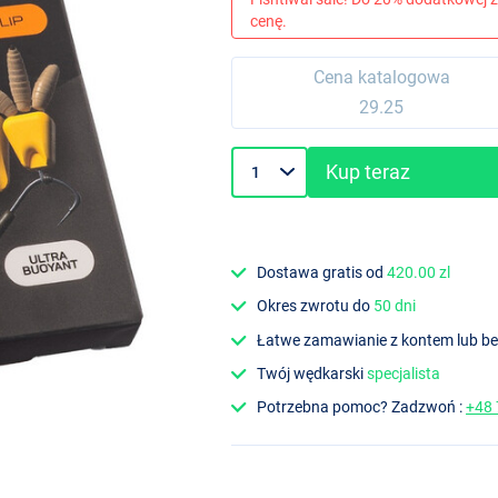
cenę.
Cena katalogowa
29.25
Kup teraz
Dostawa gratis od
420.00 zl
Okres zwrotu do
50 dni
Łatwe zamawianie z kontem lub b
Twój wędkarski
specjalista
Potrzebna pomoc? Zadzwoń :
+48