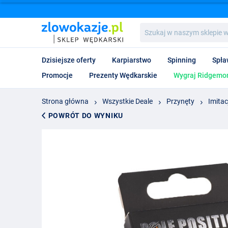
Szukaj
w
naszym
sklepie
Dzisiejsze oferty
Karpiarstwo
Spinning
Spła
wędkarskim...
Promocje
Prezenty Wędkarskie
Wygraj Ridgemon
Strona główna
Wszystkie Deale
Przynęty
Imitac
POWRÓT DO WYNIKU