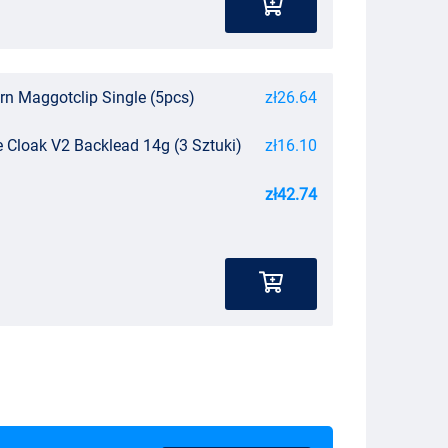
rn Maggotclip Single (5pcs)
zł26.64
e Cloak V2 Backlead 14g (3 Sztuki)
zł16.10
zł42.74