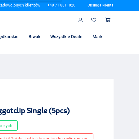
zadowolonych klientów
+48 71 8811020
Obsługa klienta
Szukaj
Profil
Koszyk
ędkarskie
Biwak
Wszystkie Deale
Marki
gotclip Single (5pcs)
boczych
niżki! Zniżka jest już bezpośrednio wliczona w