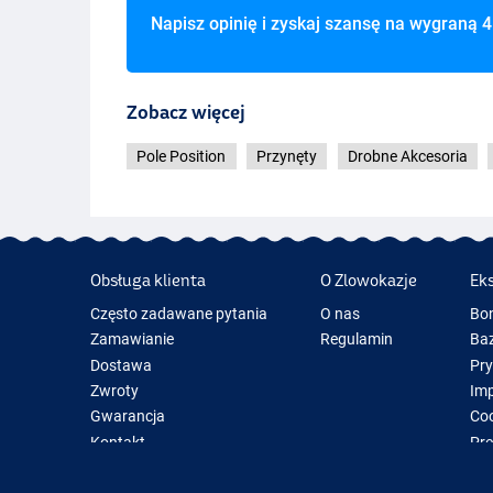
Napisz opinię i zyskaj szansę na wygraną
4
Zobacz więcej
Pole Position
Przynęty
Drobne Akcesoria
Obsługa klienta
O Zlowokazje
Ek
Często zadawane pytania
O nas
Bo
Zamawianie
Regulamin
Baz
Dostawa
Pr
Zwroty
Im
Gwarancja
Coo
Kontakt
Pre
Now