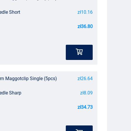
edle Short
zł10.16
zł36.80
rn Maggotclip Single (5pcs)
zł26.64
eedle Sharp
zł8.09
zł34.73