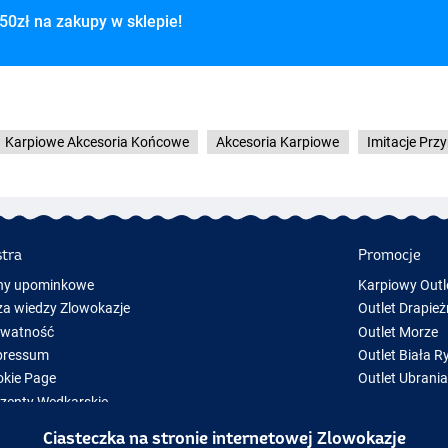
50zł na zakupy w sklepie!
Karpiowe Akcesoria Końcowe
Akcesoria Karpiowe
Imitacje Prz
stra
Promocje
ny upominkowe
Karpiowy Outl
a wiedzy Zlowokazje
Outlet Drapież
ywatność
Outlet Morze
pressum
Outlet Biała R
kie Page
Outlet Ubrani
zenty Wędkarskie
y Sprzęt Wędkarski
Ciasteczka na stronie internetowej Zlowokazje