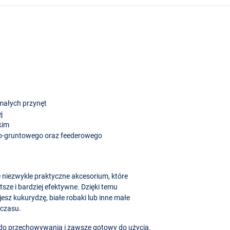
 małych przynęt
j
kim
o-gruntowego oraz feederowego
le niezwykle praktyczne akcesorium, które
sze i bardziej efektywne. Dzięki temu
esz kukurydzę, białe robaki lub inne małe
 czasu.
y do przechowywania i zawsze gotowy do użycia.