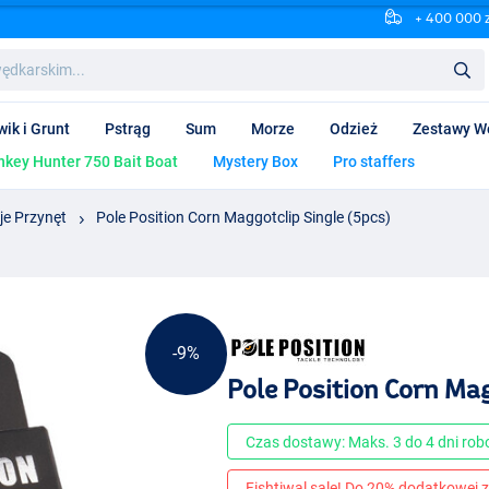
+ 400 000 
wik i Grunt
Pstrąg
Sum
Morze
Odzież
Zestawy W
key Hunter 750 Bait Boat
Mystery Box
Pro staffers
je Przynęt
Pole Position Corn Maggotclip Single (5pcs)
-9%
Pole Position Corn Mag
Czas dostawy: Maks. 3 do 4 dni ro
Fishtiwal sale! Do 20% dodatkowej z