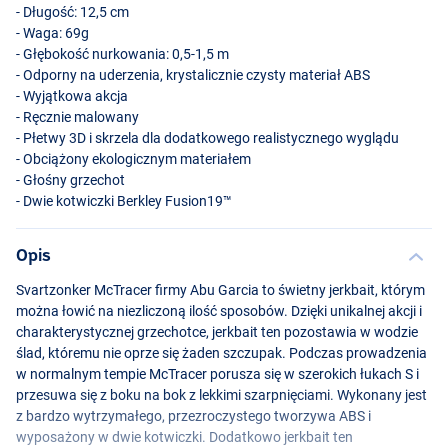
- Długość: 12,5 cm
- Waga: 69g
- Głębokość nurkowania: 0,5-1,5 m
- Odporny na uderzenia, krystalicznie czysty materiał
ABS
- Wyjątkowa akcja
- Ręcznie malowany
- Płetwy 3D i skrzela dla dodatkowego realistycznego wyglądu
- Obciążony ekologicznym materiałem
- Głośny grzechot
- Dwie kotwiczki Berkley Fusion19™
Motoroil Burbot
Opis
Svartzonker McTracer firmy Abu Garcia to świetny jerkbait, którym
można łowić na niezliczoną ilość sposobów. Dzięki unikalnej akcji i
charakterystycznej grzechotce, jerkbait ten pozostawia w wodzie
ślad, któremu nie oprze się żaden szczupak. Podczas prowadzenia
w normalnym tempie McTracer porusza się w szerokich łukach S i
przesuwa się z boku na bok z lekkimi szarpnięciami. Wykonany jest
z bardzo wytrzymałego, przezroczystego tworzywa
ABS
i
wyposażony w dwie kotwiczki. Dodatkowo jerkbait ten