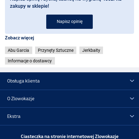
zakupy w sklepie!
Napisz opinię
Zobacz więcej
Abu Garcia
Przynęty Sztuczne
Jerkbaity
Informacje o dostawcy
Obsługa klienta
O Zlowokazje
Ekstra
Real Hot Pike
Promocje
Ciasteczka na stronie internetowej Zlowokazje