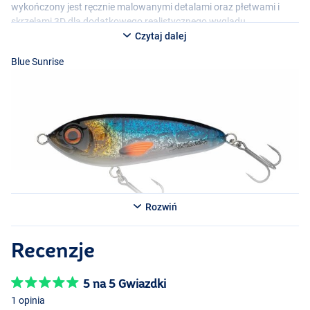
wykończony jest ręcznie malowanymi detalami oraz płetwami i
skrzelami 3D dla dodatkowego realistycznego wyglądu.
Czytaj dalej
Blue Sunrise
Rozwiń
Real Hot Pike
Recenzje
Golden Minnow
5 na 5 Gwiazdki
1 opinia