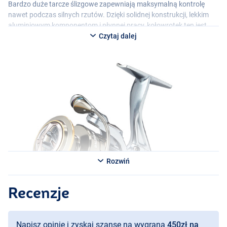
Bardzo duże tarcze ślizgowe zapewniają maksymalną kontrolę
nawet podczas silnych rzutów. Dzięki solidnej konstrukcji, lekkim
aluminiowym komponentom i płynnej pracy, kołowrotek ten jest
niezbędny dla poważnego wędkarza feederowego. Idealny do
Czytaj dalej
kontroli i precyzji na boisku.
Wersje:
Balzer Alegra Feeder 6400BR
- Rozmiar: 6400BR
- Waga: 325g
- Pojemność żyłki: 270m/0.25mm
Balzer Alegra Feeder 6500BR
- Rozmiar: 6500BR
- Waga: 455g
Rozwiń
- Pojemność żyłki: 500m/0.25mm
Recenzje
Napisz opinię i zyskaj szansę na wygraną
450zł na