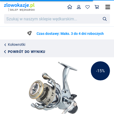
Home
Profil
Kos
Kołowrotek Feederowy Z Wolnym Biegiem Balzer Alegra
Cena katalogowa
Szukaj
379.17
w
441.50
naszym
sklepie
Czas dostawy: Maks. 3 do 4 dni roboczych
wędkarskim...
Kołowrotki
POWRÓT DO WYNIKU
-15%