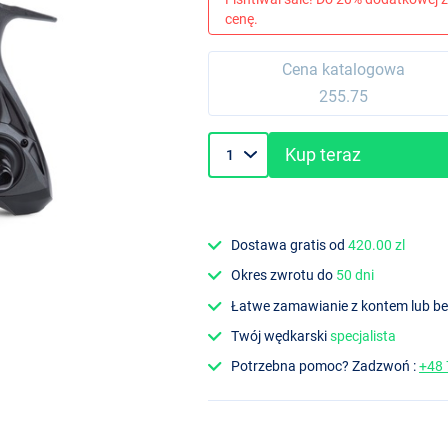
cenę.
Cena katalogowa
255.75
Kup teraz
Dostawa gratis od
420.00 zl
Okres zwrotu do
50 dni
Łatwe zamawianie z kontem lub b
Twój wędkarski
specjalista
Potrzebna pomoc? Zadzwoń :
+48