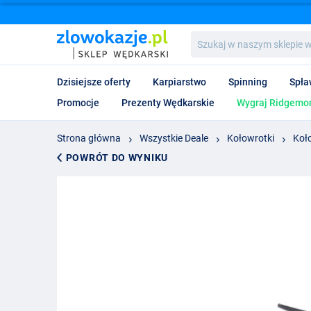
Szukaj
w
naszym
sklepie
Dzisiejsze oferty
Karpiarstwo
Spinning
Spła
wędkarskim...
Promocje
Prezenty Wędkarskie
Wygraj Ridgemon
Strona główna
Wszystkie Deale
Kołowrotki
Koł
POWRÓT DO WYNIKU