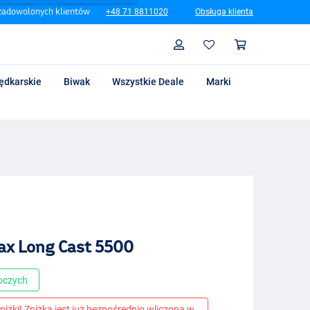
zadowolonych klientów
+48 71 8811020
Obsługa klienta
Szukaj
Profil
Koszyk
ędkarskie
Biwak
Wszystkie Deale
Marki
ax Long Cast 5500
boczych
niżki! Zniżka jest już bezpośrednio wliczona w