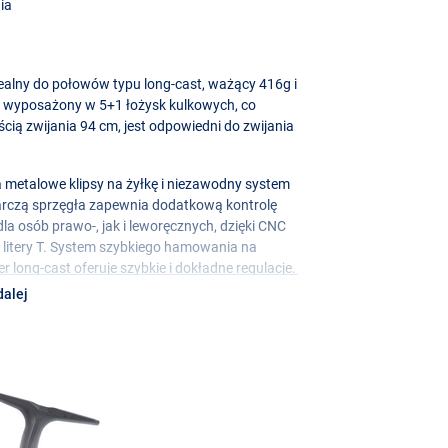
ia
ealny do połowów typu long-cast, ważący 416g i
st wyposażony w 5+1 łożysk kulkowych, co
cią zwijania 94 cm, jest odpowiedni do zwijania
metalowe klipsy na żyłkę i niezawodny system
tarczą sprzęgła zapewnia dodatkową kontrolę
 osób prawo-, jak i leworęcznych, dzięki
CNC
itery T. System szybkiego hamowania na
 long-cast oferuje szybkie i dokładne regulacje.
wijanie żyłki, co czyni kołowrotek jeszcze
dalej