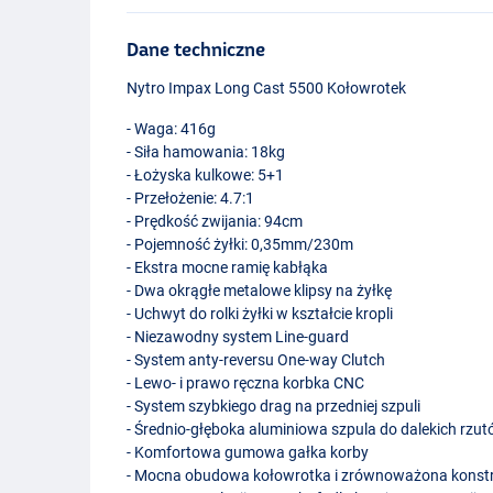
Dane techniczne
Nytro Impax Long Cast 5500 Kołowrotek
- Waga: 416g
- Siła hamowania: 18kg
- Łożyska kulkowe: 5+1
- Przełożenie: 4.7:1
- Prędkość zwijania: 94cm
- Pojemność żyłki: 0,35mm/230m
- Ekstra mocne ramię kabłąka
- Dwa okrągłe metalowe klipsy na żyłkę
- Uchwyt do rolki żyłki w kształcie kropli
- Niezawodny system Line-guard
- System anty-reversu One-way Clutch
- Lewo- i prawo ręczna korbka
CNC
- System szybkiego drag na przedniej szpuli
- Średnio-głęboka aluminiowa szpula do dalekich rzu
- Komfortowa gumowa gałka korby
- Mocna obudowa kołowrotka i zrównoważona konstr