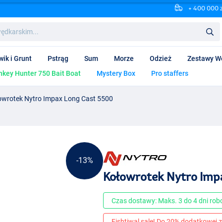
+ 400 000 
wik i Grunt
Pstrąg
Sum
Morze
Odzież
Zestawy W
key Hunter 750 Bait Boat
Mystery Box
Pro staffers
owrotek Nytro Impax Long Cast 5500
-13%
Kołowrotek Nytro Imp
Czas dostawy: Maks. 3 do 4 dni ro
Fishtiwal sale! Do 20% dodatkowej z