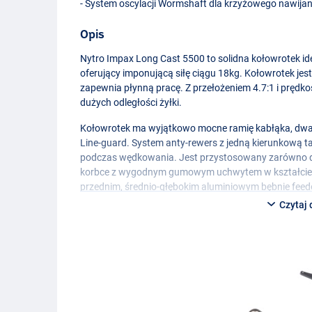
- System oscylacji Wormshaft dla krzyżowego nawijan
Opis
Nytro Impax Long Cast 5500 to solidna kołowrotek id
oferujący imponującą siłę ciągu 18kg. Kołowrotek je
zapewnia płynną pracę. Z przełożeniem 4.7:1 i prędkoś
dużych odległości żyłki.
Kołowrotek ma wyjątkowo mocne ramię kabłąka, dwa 
Line-guard. System anty-rewers z jedną kierunkową 
podczas wędkowania. Jest przystosowany zarówno dla
korbce z wygodnym gumowym uchwytem w kształcie l
przednim, średnio-głębokim aluminiowym bębnie feeder
System oscylacji typu wormshaft zapewnia krzyżowe na
Czytaj 
bardziej niezawodnym.