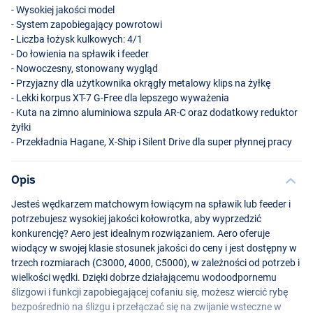
- Wysokiej jakości model
- System zapobiegający powrotowi
- Liczba łożysk kulkowych: 4/1
- Do łowienia na spławik i feeder
- Nowoczesny, stonowany wygląd
- Przyjazny dla użytkownika okrągły metalowy klips na żyłkę
- Lekki korpus XT-7 G-Free dla lepszego wyważenia
- Kuta na zimno aluminiowa szpula AR-C oraz dodatkowy reduktor
żyłki
- Przekładnia Hagane, X-Ship i Silent Drive dla super płynnej pracy
Opis
Jesteś wędkarzem matchowym łowiącym na spławik lub feeder i
potrzebujesz wysokiej jakości kołowrotka, aby wyprzedzić
konkurencję? Aero jest idealnym rozwiązaniem. Aero oferuje
wiodący w swojej klasie stosunek jakości do ceny i jest dostępny w
trzech rozmiarach (C3000, 4000, C5000), w zależności od potrzeb i
wielkości wędki. Dzięki dobrze działającemu wodoodpornemu
ślizgowi i funkcji zapobiegającej cofaniu się, możesz wiercić rybę
bezpośrednio na ślizgu i przełączać się na zwijanie wsteczne w