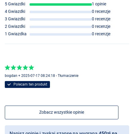
- Maksymalny uciąg: 11 kg
5 Gwiazdki
1 opinie
- Pojemność żyłki (mm/m): 0.30-240/0.35-175
4 Gwiazdki
0 recenzje
3 Gwiazdki
0 recenzje
2 Gwiazdki
0 recenzje
1 Gwiazdka
0 recenzje
bogdan + 2025-07-17 08:24:18 - Tłumaczenie
Polecam ten produkt
Zobacz wszystkie opinie
Napisz opinię i zyskaj szansę na wygraną
450zł na