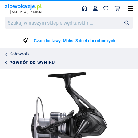
Home
Profil
Kos
Kołowrotek Shimano Aero BB 4000
Szukaj
Cena katalogowa
316.59
w
333.25
naszym
sklepie
Czas dostawy: Maks. 3 do 4 dni roboczych
wędkarskim...
Kołowrotki
POWRÓT DO WYNIKU