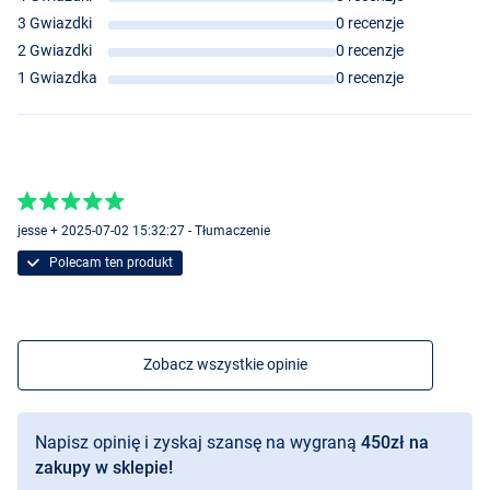
- Prędkość nawoju: 80 cm
3 Gwiazdki
0 recenzje
- Moc hamulca: 11 kg
2 Gwiazdki
0 recenzje
- Pojemność szpuli (mm-m): 0,30-240/0,35-175
1 Gwiazdka
0 recenzje
jesse + 2025-07-02 15:32:27 - Tłumaczenie
Polecam ten produkt
Zobacz wszystkie opinie
Napisz opinię i zyskaj szansę na wygraną
450zł na
zakupy w sklepie!