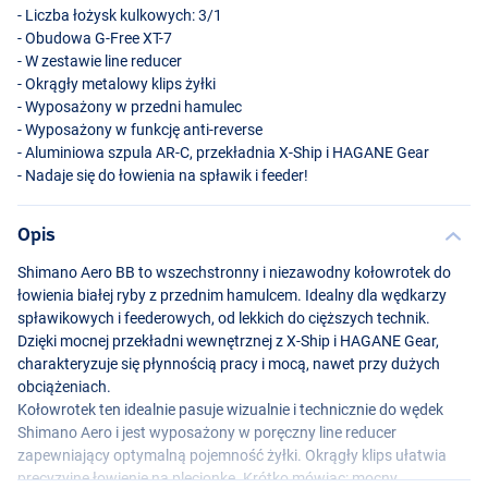
- Liczba łożysk kulkowych: 3/1
- Obudowa G-Free XT-7
- W zestawie line reducer
- Okrągły metalowy klips żyłki
- Wyposażony w przedni hamulec
- Wyposażony w funkcję anti-reverse
- Aluminiowa szpula AR-C, przekładnia X-Ship i
HAGANE
Gear
- Nadaje się do łowienia na spławik i feeder!
Opis
Shimano Aero BB to wszechstronny i niezawodny kołowrotek do
łowienia białej ryby z przednim hamulcem. Idealny dla wędkarzy
spławikowych i feederowych, od lekkich do cięższych technik.
Dzięki mocnej przekładni wewnętrznej z X-Ship i
HAGANE
Gear,
charakteryzuje się płynnością pracy i mocą, nawet przy dużych
obciążeniach.
Kołowrotek ten idealnie pasuje wizualnie i technicznie do wędek
Shimano Aero i jest wyposażony w poręczny line reducer
zapewniający optymalną pojemność żyłki. Okrągły klips ułatwia
precyzyjne łowienie na plecionkę. Krótko mówiąc: mocny,