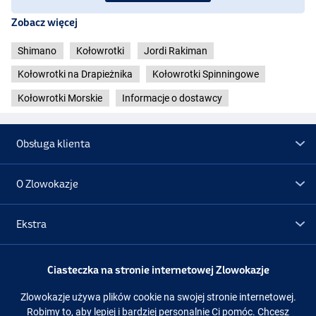
- Waga: 220g
Zobacz więcej
- Pojemność szpuli: 0.16mm/150m
- Prędkość nawoju: 86cm
Shimano
Kołowrotki
Jordi Rakiman
- Długość korbki: 5,5 cm
- Łożyska kulkowe: 6/1
Kołowrotki na Drapieżnika
Kołowrotki Spinningowe
Kołowrotki Morskie
Informacje o dostawcy
Kołowrotek Shimano Stradic FM 4000
- Przełożenie: 5,3:1
- Moc hamulca: 11kg
- Waga: 275g
Obsługa klienta
- Pojemność szpuli: 0.3mm/180m
- Prędkość nawoju: 87cm
O Zlowokazje
- Długość korbki: 5,5 cm
- Łożyska kulkowe: 6/1
Ekstra
Kołowrotek Shimano Stradic FM 4000 XG
- Przełożenie: 6,2:1
- Moc hamulca: 11kg
Promocje
Ciasteczka na stronie internetowej Zlowokazje
- Waga: 275g
- Pojemność szpuli: 0.3mm/180m
Zlowokazje używa plików cookie na swojej stronie internetowej.
- Prędkość nawoju: 101cm
Obserwuj nas
Facebook
Instagram
Robimy to, aby lepiej i bardziej personalnie Ci pomóc. Chcesz