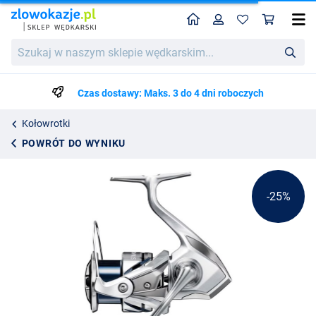
Home
Profil
Kos
Kołowrotek Spinningowy Shimano Reel Stradic FM
Cena katalogowa
Szukaj
746.89
w
995.25
naszym
sklepie
Czas dostawy: Maks. 3 do 4 dni roboczych
wędkarskim...
Kołowrotki
POWRÓT DO WYNIKU
-25%