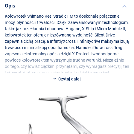
Opis
Kołowrotek Shimano Reel Stradic FM to doskonałe połączenie
mocy, płynności i trwałości. Dzięki zaawansowanym technologiom,
takim jak przekładnia i obudowa Hagane, X-Ship i Micro Module II,
kołowrotek ten oferuje niezrównaną wydajność. Silent Drive
zapewnia cichą pracę, a InfintiyXcross i Infinitydrive maksymalizują
trwałość i minimalizują opór hamulca. Hamulec Duracross Drag
zapewnia ekstremalny opór, a dzięki X-Protect i wodoodpornej
powłoce kołowrotek ten wytrzymuje trudne warunki. Niezależnie
od tego, czy łowisz ciężkimi przynętami, czy wymagasz precyzji, ten
kołowrotek oferuje precyzyjną kontrolę, dzięki czemu jest
ulubionym kołowrotkiem wędkarzy we wszystkich warunkach
Czytaj dalej
słodko- i słonowodnych, od łowienia szczupaków po okonie
morskie w słonej wodzie!
Dostępny w wielu modelach
Kołowrotek Shimano Stradic FM 1000
- Przełożenie: 5,1:1
- Moc hamulca: 3 kg
- Waga: 185g