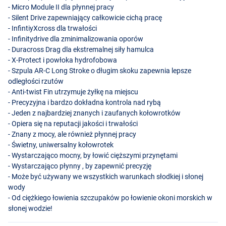
- Micro Module II dla płynnej pracy
- Silent Drive zapewniający całkowicie cichą pracę
- InfintiyXcross dla trwałości
- Infinitydrive dla zminimalizowania oporów
- Duracross Drag dla ekstremalnej siły hamulca
- X-Protect i powłoka hydrofobowa
- Szpula AR-C Long Stroke o długim skoku zapewnia lepsze
odległości rzutów
- Anti-twist Fin utrzymuje żyłkę na miejscu
- Precyzyjna i bardzo dokładna kontrola nad rybą
- Jeden z najbardziej znanych i zaufanych kołowrotków
- Opiera się na reputacji jakości i trwałości
- Znany z mocy, ale również płynnej pracy
- Świetny, uniwersalny kołowrotek
- Wystarczająco mocny, by łowić cięższymi przynętami
- Wystarczająco płynny , by zapewnić precyzję
- Może być używany we wszystkich warunkach słodkiej i słonej
wody
- Od ciężkiego łowienia szczupaków po łowienie okoni morskich w
słonej wodzie!