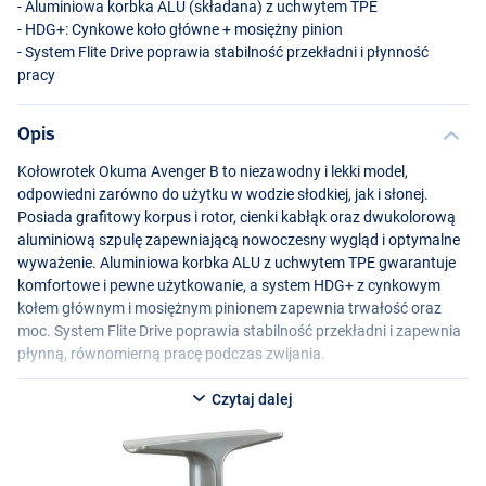
- Aluminiowa korbka
ALU
(składana) z uchwytem
TPE
- HDG+: Cynkowe koło główne + mosiężny pinion
- System Flite Drive poprawia stabilność przekładni i płynność
pracy
Opis
Kołowrotek Okuma Avenger B to niezawodny i lekki model,
odpowiedni zarówno do użytku w wodzie słodkiej, jak i słonej.
Posiada grafitowy korpus i rotor, cienki kabłąk oraz dwukolorową
aluminiową szpulę zapewniającą nowoczesny wygląd i optymalne
wyważenie. Aluminiowa korbka
ALU
z uchwytem
TPE
gwarantuje
komfortowe i pewne użytkowanie, a system HDG+ z cynkowym
kołem głównym i mosiężnym pinionem zapewnia trwałość oraz
moc. System Flite Drive poprawia stabilność przekładni i zapewnia
płynną, równomierną pracę podczas zwijania.
Dostępny w kilku modelach:
Czytaj dalej
Okuma Avenger B 1000B
- Waga: 205 g
- Przełożenie: 5.2:1