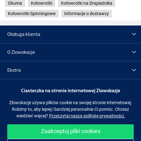
Okuma
Kołowrotki
Kołowrotki na Drapieżnika
- Waga: 235 g
- Przełożenie: 5.3:1
Kołowrotki Spinningowe
Informacje o dostawcy
- Łożyska kulkowe: 4+1
- Nawój: 77 cm
- Siła hamulca: 6 kg
Obsługa klienta
- Pojemność szpuli: 0.25 mm/200 m
Okuma Avenger B 4000B
O Zlowokazje
- Waga: 278 g
- Przełożenie: 5.2:1
- Łożyska kulkowe: 4+1
Ekstra
- Nawój: 83 cm
- Siła hamulca: 9 kg
Promocje
- Pojemność szpuli: 0.30 mm/185 m
Ciasteczka na stronie internetowej Zlowokazje
Okuma Avenger B 5000B
Zlowokazje używa plików cookie na swojej stronie internetowej.
- Waga: 280 g
Obserwuj nas
Facebook
Instagram
Robimy to, aby lepiej i bardziej personalnie Ci pomóc. Chcesz
- Przełożenie: 5.2:1
wiedzieć więcej?
Przeczytaj naszą politykę prywatności.
- Łożyska kulkowe: 4+1
- Nawój: 83 cm
Zaakceptuj pliki cookies
- Siła hamulca: 9 kg
Łatwe i bezpieczne zakupy
- Pojemność szpuli: 0.35 mm/170 m