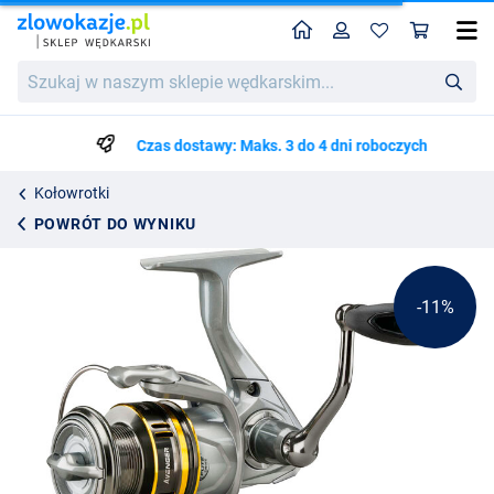
Home
Profil
Kos
Okuma Avenger B Kołowrotek
Cena katalogowa
Szukaj
179.99
w
200.99
naszym
sklepie
Czas dostawy: Maks. 3 do 4 dni roboczych
wędkarskim...
Kołowrotki
POWRÓT DO WYNIKU
-11%