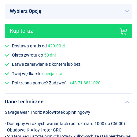
Kup teraz
Dostawa gratis od
420.00 zl
Okres zwrotu do
50 dni
Łatwe zamawianie z kontem lub bez
Twój wędkarski
specjalista
Potrzebna pomoc? Zadzwoń :
+48 71 8811020
Dane techniczne
Savage Gear Thoriz Kołowrotek Spinningowy
- Dostępny w różnych wariantach (od rozmiaru 1000 do C5000)
- Obudowa K-Alloy i rotor
GRC
- System 7+1 uszczelnionych łożysk kulkowych ze stali nierdzewnej