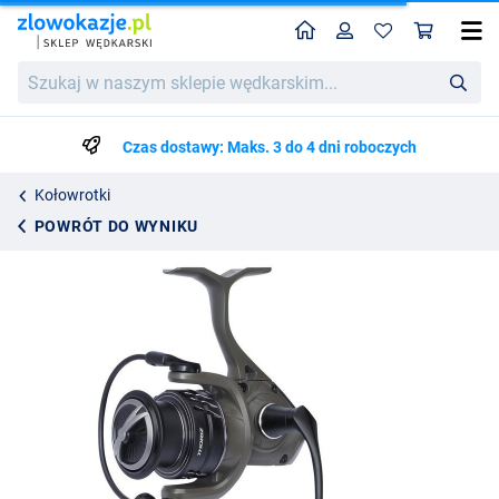
Home
Profil
Kos
Savage Gear Thoriz Kołowrotek Spinningowy
Cena katalogowa
Szukaj
480.23
w
505.50
naszym
sklepie
Czas dostawy: Maks. 3 do 4 dni roboczych
wędkarskim...
Kołowrotki
POWRÓT DO WYNIKU