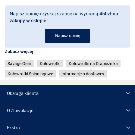
Savage Gear Thoriz C3000HG
Napisz opinię i zyskaj szansę na wygraną
450zł na
- Waga: 274g
zakupy w sklepie!
- Przełożenie: 5.2/1
- Pojemność żyłki: 150m / 0,23mm
- Nawój: 75cm
Napisz opinię
- Siła hamulca: 5,4kg
Zobacz więcej
Savage Gear Thoriz 4000
- Waga: 280g
Savage Gear
Kołowrotki
Kołowrotki na Drapieżnika
- Przełożenie: 5.2/1
- Pojemność żyłki: 190m / 0,25mm
Kołowrotki Spinningowe
Informacje o dostawcy
- Nawój: 75cm
- Siła hamulca: 6,80kg
Obsługa klienta
Savage Gear Thoriz C5000HG
- Waga: 345g
- Przełożenie: 5.2/1
O Zlowokazje
- Pojemność żyłki: 330m / 0,25mm
- Nawój: 103cm
- Siła hamulca: 6,80kg
Ekstra