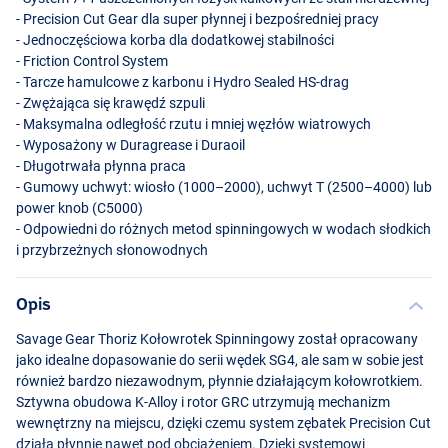
- Precision Cut Gear dla super płynnej i bezpośredniej pracy
- Jednoczęściowa korba dla dodatkowej stabilności
- Friction Control System
- Tarcze hamulcowe z karbonu i Hydro Sealed HS-drag
- Zwężająca się krawędź szpuli
- Maksymalna odległość rzutu i mniej węzłów wiatrowych
- Wyposażony w Duragrease i Duraoil
- Długotrwała płynna praca
- Gumowy uchwyt: wiosło (1000–2000), uchwyt T (2500–4000) lub
power knob (C5000)
- Odpowiedni do różnych metod spinningowych w wodach słodkich
i przybrzeżnych słonowodnych
Opis
Savage Gear Thoriz Kołowrotek Spinningowy został opracowany
jako idealne dopasowanie do serii wędek SG4, ale sam w sobie jest
również bardzo niezawodnym, płynnie działającym kołowrotkiem.
Sztywna obudowa K-Alloy i rotor
GRC
utrzymują mechanizm
wewnętrzny na miejscu, dzięki czemu system zębatek Precision Cut
działa płynnie nawet pod obciążeniem. Dzięki systemowi