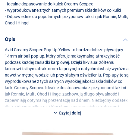
- Idealne dopasowanie do kulek Creamy Scopex
- Wyprodukowane z tych samych premium składników co kulki
- Odpowiednie do popularnych przyponów takich jak Ronnie, Multi,
Chod i Hinge!
Opis
Avid Creamy Scopex Pop-Up Yellow to bardzo dobrze pływający
14mm air ball pop-up, który oferuje maksymalną atrakcyjność
podczas każdej zasiadki karpiowej. Dzięki hi-visual żółtemu
kolorowi i silnym atraktorom ta przynęta natychmiast się wyróżnia,
nawet w mętnej wodzie lub przy słabym oświetleniu. Pop-upy te są
wyprodukowane z tych samych wysokiej jakości składników co
kulki Creamy Scopex. Idealne do stosowania z przyponami takimi
jak Ronnie, Multi, Chod i Hinge, zachowują długo pływalność i
zapewniają optymalną prezentację nad dnem. Niezbędny dodatek
dla każdego wędkarza, który stawia na wyraziste, skuteczne i
niezawodne przynęty haczykowe!
Czytaj dalej