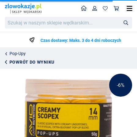
Home
Profil
Kos
Avid Creamy Scopex Pop-Up Yellow 50g (14mm)
Cena katalogowa
Szukaj
35.86
w
37.75
naszym
sklepie
Czas dostawy: Maks. 3 do 4 dni roboczych
wędkarskim...
Pop-Upy
POWRÓT DO WYNIKU
-6%