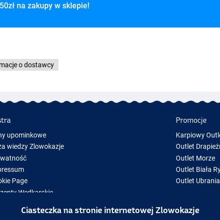
50zł na zakupy w sklepie!
rmacje o dostawcy
stra
Promocje
ny upominkowe
Karpiowy Outl
a wiedzy Zlowokazje
Outlet Drapież
ywatność
Outlet Morze
pressum
Outlet Biała R
kie Page
Outlet Ubrani
zenty Wędkarskie
y Sprzęt Wędkarski
Ciasteczka na stronie internetowej Zlowokazje
zęt wędkarski chwilowo niedostępny w magazynie