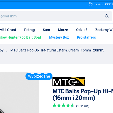
+ 400 000 
wik i Grunt
Pstrąg
Sum
Morze
Odzież
Zestawy W
key Hunter 750 Bait Boat
Mystery Box
Pro staffers
py
MTC Baits Pop-Up Hi-Natural Ester & Cream (16mm i 20mm)
Wyprzedane
MTC Baits Pop-Up Hi-
(16mm i 20mm)
(1 Opinie)