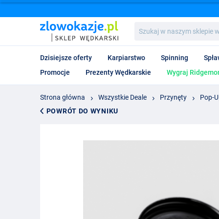
Szukaj
w
naszym
sklepie
Dzisiejsze oferty
Karpiarstwo
Spinning
Spła
wędkarskim...
Promocje
Prezenty Wędkarskie
Wygraj Ridgemon
Strona główna
Wszystkie Deale
Przynęty
Pop-U
POWRÓT DO WYNIKU