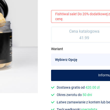
Fishtiwal sale! Do 20% dodatkowej z
cenę.
Cena katalogowa
41.99
Wariant
Informu
Dostawa gratis od
420.00 zl
Okres zwrotu do
50 dni
Łatwe zamawianie z kontem lub b
Twój wędkarski
specjalista