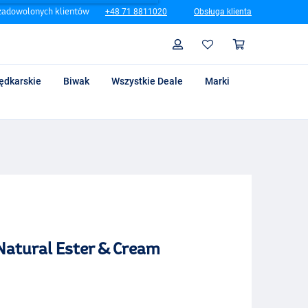
zadowolonych klientów
+48 71 8811020
Obsługa klienta
Szukaj
Profil
Koszyk
ędkarskie
Biwak
Wszystkie Deale
Marki
Natural Ester & Cream