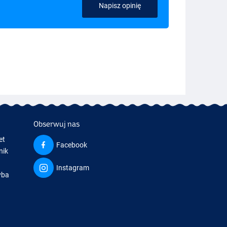
Napisz opinię
Obserwuj nas
et
Facebook
nik
Instagram
yba
a