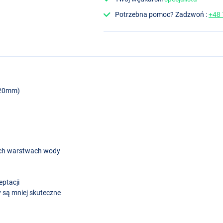
Potrzebna pomoc? Zadzwoń :
+48
 20mm)
ich warstwach wody
eptacji
y są mniej skuteczne