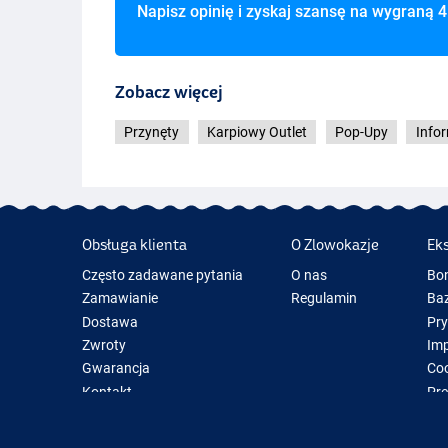
Napisz opinię i zyskaj szansę na wygraną
4
Zobacz więcej
Przynęty
Karpiowy Outlet
Pop-Upy
Info
Obsługa klienta
O Zlowokazje
Ek
Często zadawane pytania
O nas
Bo
Zamawianie
Regulamin
Baz
Dostawa
Pr
Zwroty
Im
Gwarancja
Coo
Kontakt
Pre
Now
Spr