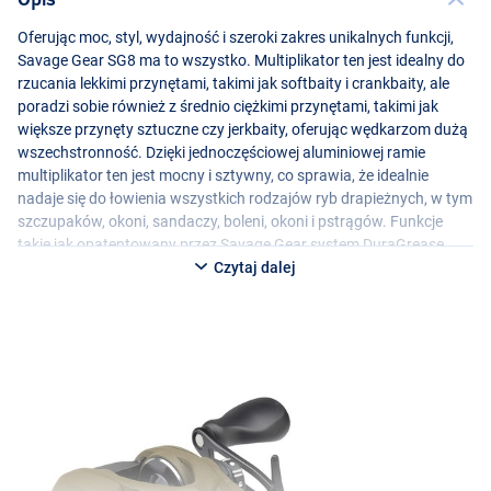
Oferując moc, styl, wydajność i szeroki zakres unikalnych funkcji,
Savage Gear SG8 ma to wszystko. Multiplikator ten jest idealny do
rzucania lekkimi przynętami, takimi jak softbaity i crankbaity, ale
poradzi sobie również z średnio ciężkimi przynętami, takimi jak
większe przynęty sztuczne czy jerkbaity, oferując wędkarzom dużą
wszechstronność. Dzięki jednoczęściowej aluminiowej ramie
multiplikator ten jest mocny i sztywny, co sprawia, że idealnie
nadaje się do łowienia wszystkich rodzajów ryb drapieżnych, w tym
szczupaków, okoni, sandaczy, boleni, okoni i pstrągów. Funkcje
takie jak opatentowany przez Savage Gear system DuraGrease,
Line-ID, zewnętrzny hamulec odśrodkowy oraz precyzyjnie dobrane
Czytaj dalej
przełożenia zapewniają, że multiplikator będzie działał
bezproblemowo przez długi czas.
Specyfikacje
Savage Gear SG8 250 BC LH
- Pojemność szpuli: 0,25 mm/180 m
- Waga: 195gr
Savage Gear SG8 100 BC LH