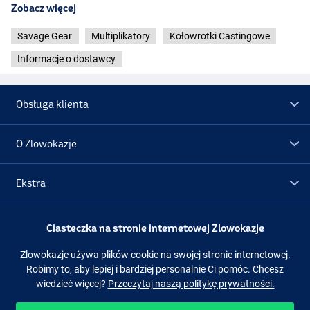
Zobacz więcej
Savage Gear
Multiplikatory
Kołowrotki Castingowe
Informacje o dostawcy
Obsługa klienta
O Zlowokazje
Ekstra
Promocje
Ciasteczka na stronie internetowej Zlowokazje
Zlowokazje używa plików cookie na swojej stronie internetowej.
Obserwuj nas
Facebook
Instagram
Robimy to, aby lepiej i bardziej personalnie Ci pomóc. Chcesz
wiedzieć więcej?
Przeczytaj naszą politykę prywatności.