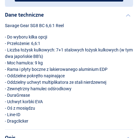
Dane techniczne
Savage Gear SG8 BC 6,6:1 Reel
- Do wyboru kilka opcji
- Przełożenie: 6,6:1
- Liczba łożysk kulkowych: 7+1 stalowych łożysk kulkowych (w tym
dwa japońskie BB’s)
- Moc hamulca: 9 kg
- Rama i płyty boczne z lakierowanego aluminium
EDP
- Oddzielne pokrętło napinające
- Oddzielny uchwyt multiplikatora ze stali nierdzewnej
- Zewnętrzny hamulec odśrodkowy
- DuraGrease
- Uchwyt korbki
EVA
- Oś z mosiądzu
- Line-ID
- Dragclicker
Opis