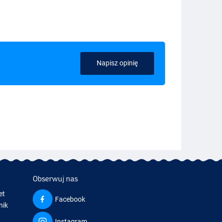
Napisz opinię
Obserwuj nas
et
Facebook
nik
Instagram