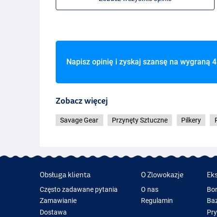
Napisz opinię i zyskaj szansę na wygraną
4
White Pearl
Zobacz więcej
Savage Gear
Przynęty Sztuczne
Pilkery
Obsługa klienta
O Zlowokazje
Ek
Często zadawane pytania
O nas
Bo
Zamawianie
Regulamin
Baz
Dostawa
Pr