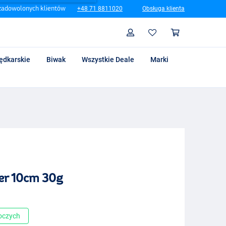
zadowolonych klientów
+48 71 8811020
Obsługa klienta
Szukaj
Profil
Koszyk
ędkarskie
Biwak
Wszystkie Deale
Marki
er 10cm 30g
boczych