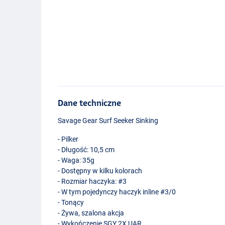
Dane techniczne
Savage Gear Surf Seeker Sinking
- Pilker
- Długość: 10,5 cm
- Waga: 35g
- Dostępny w kilku kolorach
- Rozmiar haczyka: #3
- W tym pojedynczy haczyk inline #3/0
- Tonący
- Żywa, szalona akcja
Green Silver
- Wykończenie
SGY
2X
UAR