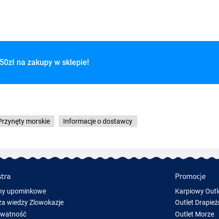
50zł na zakupy w sklepie!
Przynęty morskie
Informacje o dostawcy
stra
Promocje
ny upominkowe
Karpiowy Outl
a wiedzy Zlowokazje
Outlet Drapież
ywatność
Outlet Morze