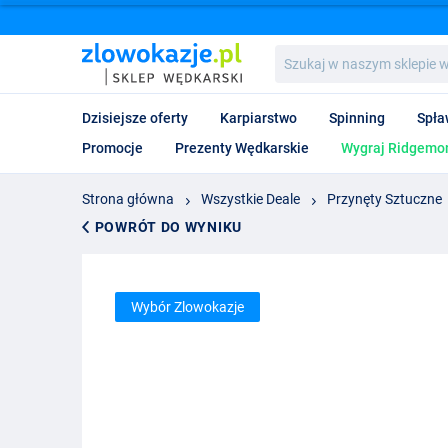
Szukaj
w
naszym
sklepie
Dzisiejsze oferty
Karpiarstwo
Spinning
Spła
wędkarskim...
Promocje
Prezenty Wędkarskie
Wygraj Ridgemon
Strona główna
Wszystkie Deale
Przynęty Sztuczne
POWRÓT DO WYNIKU
Wybór Zlowokazje