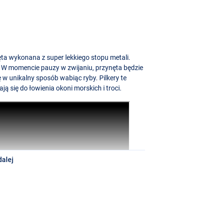
ta wykonana z super lekkiego stopu metali.
ą. W momencie pauzy w zwijaniu, przynęta będzie
w unikalny sposób wabiąc ryby. Pilkery te
ą się do łowienia okoni morskich i troci.
dalej