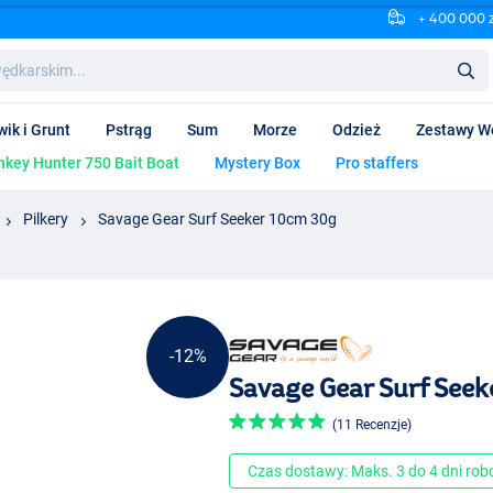
+ 400 000 
wik i Grunt
Pstrąg
Sum
Morze
Odzież
Zestawy W
key Hunter 750 Bait Boat
Mystery Box
Pro staffers
Pilkery
Savage Gear Surf Seeker 10cm 30g
-12%
Savage Gear Surf Seek
(11 Recenzje)
Czas dostawy: Maks. 3 do 4 dni ro