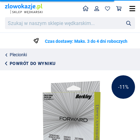
Home
Profil
Kos
Plecionka Berkley Forward Flame Green (1800m)
Cena katalogowa
Szukaj
1328.57
w
1492.50
naszym
sklepie
Czas dostawy: Maks. 3 do 4 dni roboczych
wędkarskim...
Plecionki
POWRÓT DO WYNIKU
-11%