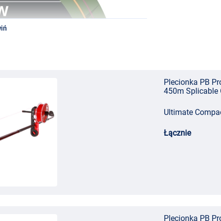
 przykład tworzyć idealne zestawy bez węzła.
materiał ten jest miękki, elastyczny, tonący i
iń
Plecionka PB Pr
450m Splicabl
Ultimate Compac
Łącznie
Plecionka PB Pr