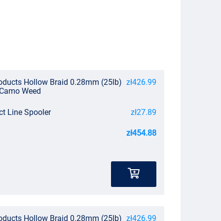
oducts Hollow Braid 0.28mm (25lb)
zł426.99
e Camo Weed
t Line Spooler
zł27.89
zł454.88
oducts Hollow Braid 0.28mm (25lb)
zł426.99