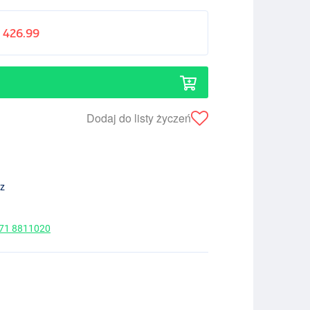
426.99
Dodaj do listy życzeń
ez
 71 8811020