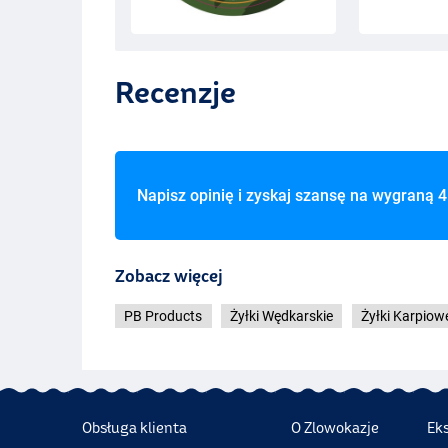
Recenzje
Napisz opinię i zyskaj szansę na wygraną
4
Zobacz więcej
PB Products
Żyłki Wędkarskie
Żyłki Karpiow
Obsługa klienta
O Zlowokazje
Ek