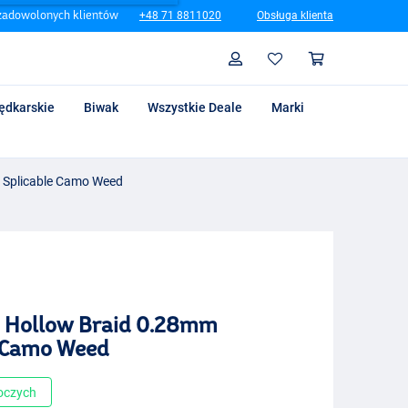
zadowolonych klientów
+48 71 8811020
Obsługa klienta
Szukaj
Profil
Koszyk
ędkarskie
Biwak
Wszystkie Deale
Marki
m Splicable Camo Weed
s Hollow Braid 0.28mm
e Camo Weed
boczych