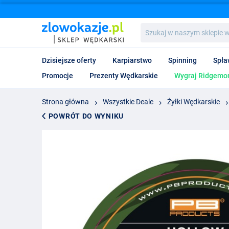
Szukaj
w
naszym
sklepie
Dzisiejsze oferty
Karpiarstwo
Spinning
Spła
wędkarskim...
Promocje
Prezenty Wędkarskie
Wygraj Ridgemon
Strona główna
Wszystkie Deale
Żyłki Wędkarskie
POWRÓT DO WYNIKU