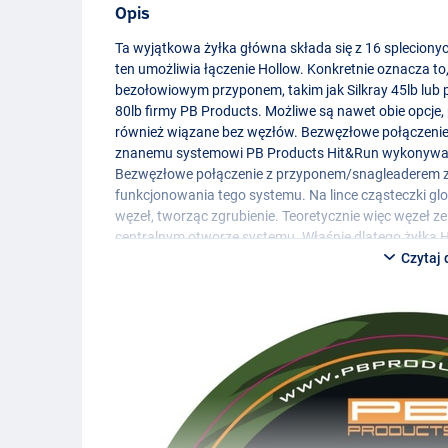
Opis
Ta wyjątkowa żyłka główna składa się z 16 splecionyc
ten umożliwia łączenie Hollow. Konkretnie oznacza to
bezołowiowym przyponem, takim jak Silkray 45lb lub 
80lb firmy PB Products. Możliwe są nawet obie opcje,
również wiązane bez węzłów. Bezwęzłowe połączeni
znanemu systemowi PB Products Hit&Run wykonywać sw
Bezwęzłowe połączenie z przyponem/snagleaderem z
funkcjonowania tego systemu. Na lince cząsteczki gl
węzeł, tworząc zgrubienie. Teoretycznie więc węzeł ze
centralnym otworze systemu. Właśnie dlatego żyłka 
cząsteczki glonów nie mają gdzie się osadzać. Bez tych
Czytaj 
nadal optymalnie wykonuje swoją pracę. Rzucanie lin
ponieważ węzły w żyłce zawsze hamują.
Bawiąc się składem 16 nici (Yarn), PB Products nadało
(1,4), jaki mieli na myśli. Dodane nici
PTFE
(teflon) maj
właściwego. Przy ciężarze właściwym 1,4, cięższym o
to nici PE, które utrzymują wytrzymałość na rozciągan
Wskazówka: Jeśli po nawinięciu na szpulę pozostanie 