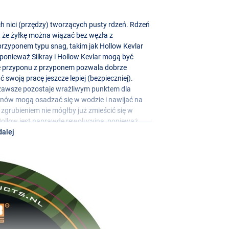
h nici (przędzy) tworzących pusty rdzeń. Rdzeń
, że żyłkę można wiązać bez węzła z
przyponem typu snag, takim jak Hollow Kevlar
 ponieważ Silkray i Hollow Kevlar mogą być
e przyponu z przyponem pozwala dobrze
oją pracę jeszcze lepiej (bezpieczniej).
awsze pozostaje wrażliwym punktem dla
onów mogą osadzać się w wodzie i nawijać na
 zgrubieniem nie mógłby już zmieścić się w
Hollow jest naprawdę rewolucyjna, ponieważ
 zgrubień system Hit&Run (inline lub krętlik)
dalej
ką jest również zoptymalizowane bez węzłów,
 lince dokładnie taki charakter i ciężar właściwy
ą za zadanie osiągnięcie tego ciężaru
d wody, Hollow tonie wyjątkowo dobrze. Reszta
ie.
trochę nici Hollow, można z niej wykonać