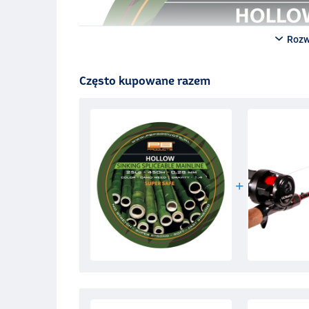
świetne zestawy. Poprzez splatanie w pętli można na
Każdy inny zestaw może być również wiązany, ponieważ 
można go splatać.
Rozw
Często kupowane razem