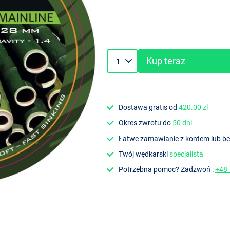
Kup teraz
Dostawa gratis od
420.00 zl
Okres zwrotu do
50 dni
Łatwe zamawianie z kontem lub b
Twój wędkarski
specjalista
Potrzebna pomoc? Zadzwoń :
+48