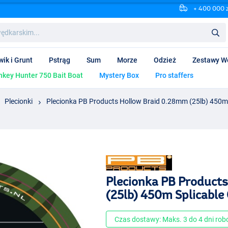
+ 400 000 
wik i Grunt
Pstrąg
Sum
Morze
Odzież
Zestawy W
key Hunter 750 Bait Boat
Mystery Box
Pro staffers
Plecionki
Plecionka PB Products Hollow Braid 0.28mm (25lb) 450
Plecionka PB Product
(25lb) 450m Splicabl
Czas dostawy: Maks. 3 do 4 dni ro