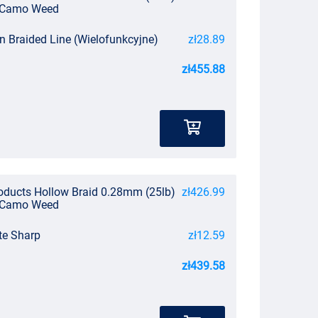
e Camo Weed
n Braided Line (Wielofunkcyjne)
zł28.89
zł455.88
oducts Hollow Braid 0.28mm (25lb)
zł426.99
e Camo Weed
te Sharp
zł12.59
zł439.58