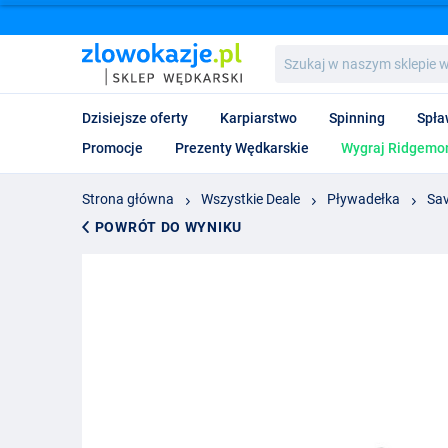
Szukaj
w
naszym
sklepie
Dzisiejsze oferty
Karpiarstwo
Spinning
Spła
wędkarskim...
Promocje
Prezenty Wędkarskie
Wygraj Ridgemon
Strona główna
Wszystkie Deale
Pływadełka
Sav
POWRÓT DO WYNIKU