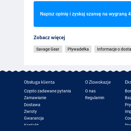
Napisz opinię i zyskaj szansę na wygraną
4
Zobacz więcej
Savage Gear
Pływadełka
Informacje o dost
Obsługa klienta
O Zlowokazje
Ek
Często zadawane pytania
O nas
Bo
Zamawianie
Regulamin
Baz
Dostawa
Pr
Zwroty
Im
Gwarancja
Coo
Kontakt
Pre