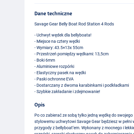
Dane techniczne
Savage Gear Belly Boat Rod Station 4 Rods
- Uchwyt wędek dla bellyboata!
- Miejsce na cztery wędki
- Wymiary: 43.5×13x 55cm
- Przestrzeń pomiędzy wędkami: 13,5cm
- Boki 6mm
- Aluminiowe rozpórki
- Elastyczny pasek na wędki
- Paski ochronne
EVA
- Dostarczany z dwoma karabinkami i podkładkami
- Szybkie zakładanie i zdejmowanie!
Opis
Po co zabierać ze sobą tylko jedną wędkę do swojego b
stylowemu uchwytowi Savage Gear będziesz w pełni 
przygody z bellyboat’em. Wykonany z mocnego i lekk
rozpórki, szeroki elastyczny pasek do zabezpieczeni