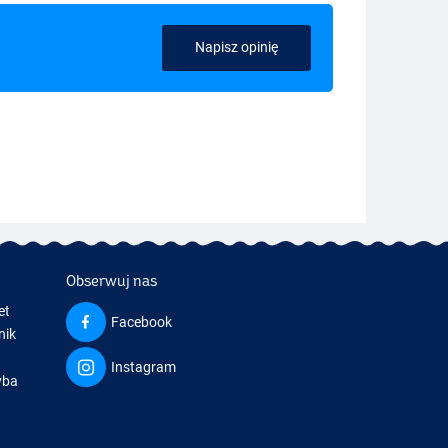
Napisz opinię
Obserwuj nas
et
Facebook
nik
Instagram
yba
a