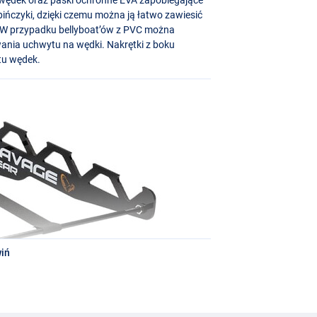
ińczyki, dzięki czemu można ją łatwo zawiesić
. W przypadku bellyboat’ów z
PVC
można
wania uchwytu na wędki. Nakrętki z boku
tu wędek.
iń