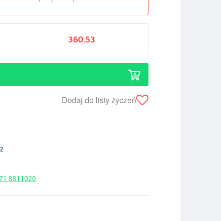
360.53
Dodaj do listy życzeń
ez
 71 8811020