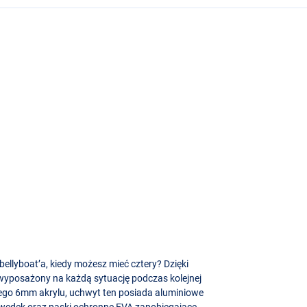
ellyboat’a, kiedy możesz mieć cztery? Dzięki
wyposażony na każdą sytuację podczas kolejnej
iego 6mm akrylu, uchwyt ten posiada aluminiowe
a wędek oraz paski ochronne
EVA
zapobiegające