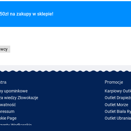
50zł na zakupy w sklepie!
awcy
stra
Promocje
ny upominkowe
Karpiowy Outl
a wiedzy Zlowokazje
Outlet Drapież
ywatność
Outlet Morze
pressum
Outlet Biała R
kie Page
Outlet Ubrani
zenty Wędkarskie