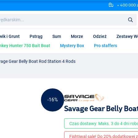
+ 400 000 
wik i Grunt
Pstrąg
Sum
Morze
Odzież
Zestawy W
key Hunter 750 Bait Boat
Mystery Box
Pro staffers
age Gear Belly Boat Rod Station 4 Rods
-16%
Savage Gear Belly Boa
Czas dostawy: Maks. 3 do 4 dni ro
Fishtiwal sale! Do 20% dodatkowej z