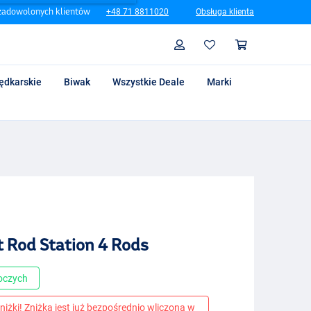
zadowolonych klientów
+48 71 8811020
Obsługa klienta
Szukaj
Profil
Koszyk
ędkarskie
Biwak
Wszystkie Deale
Marki
t Rod Station 4 Rods
boczych
niżki! Zniżka jest już bezpośrednio wliczona w