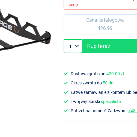
cenę.
Cena katalogowa
426.99
Kup teraz
Dostawa gratis od
420.00 zl
Okres zwrotu do
50 dni
Łatwe zamawianie z kontem lub b
Twój wędkarski
specjalista
Potrzebna pomoc? Zadzwoń :
+48