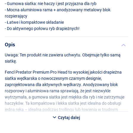
- Gumowa siatka: nie haczy i jest przyjazna dla ryb
- Mocna aluminiowa rama + anodyzowany metalowy blok
rozpierający
- Łatwe i kompaktowe składanie
- Do aktywnego połowu ryb drapieżnych!
Opis
Uwaga: Ten produkt nie zawiera uchwytu. Obejmuje tylko samą
siatkę.
Fencl Predator Premium Pro Head to wysokiej jakości drapieżna
siatka wędkarska o nowoczesnym czarnym designie,
zaprojektowana dla aktywnych wędkarzy. Anodyzowany blok
rozporowy i aluminiowa rama sprawiają, że jest niezwykle
wytrzymała, a gumowa siatka jest miękka dla ryb i nie zatrzymuje
haczyków. Ta kompaktowa i lekka siatka jest idealna do obsługi
jedną ręką – idealna podczas trollingu lub łowienia w trudnym
terenie. Dzięki uniwersalnemu złączu można łatwo połączyć tę
Czytaj dalej
głowicę z ulubionym uchwytem. Niezawodny i trwały wybór dla
zapalonych wędkarzy spinningowych i ulicznych.