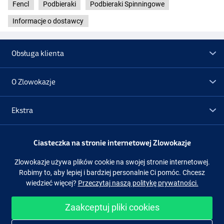
Fencl
Podbieraki
Podbieraki Spinningowe
Informacje o dostawcy
Obsługa klienta
O Zlowokazje
Ekstra
Promocje
Ciasteczka na stronie internetowej Zlowokazje
Zlowokazje używa plików cookie na swojej stronie internetowej.
Obserwuj nas
Facebook
Instagram
Robimy to, aby lepiej i bardziej personalnie Ci pomóc. Chcesz
wiedzieć więcej?
Przeczytaj naszą politykę prywatności.
Zaakceptuj pliki cookies
Łatwe i bezpieczne zakupy