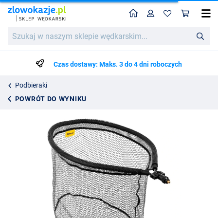
Home
Profil
Kos
Podbierak Fencl Predator Premium Pro Head
Szukaj
412.50
w
naszym
sklepie
Czas dostawy: Maks. 3 do 4 dni roboczych
wędkarskim...
Podbieraki
POWRÓT DO WYNIKU