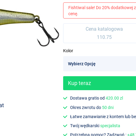
Fishtiwal sale! Do 20% dodatkowej z
cenę.
Cena katalogowa
110.75
Kolor
Kup teraz
Dostawa gratis od
420.00 zl
at
Okres zwrotu do
50 dni
Łatwe zamawianie z kontem lub b
Twój wędkarski
specjalista
Potrzebna pomoc? Zadzwoń :
+48