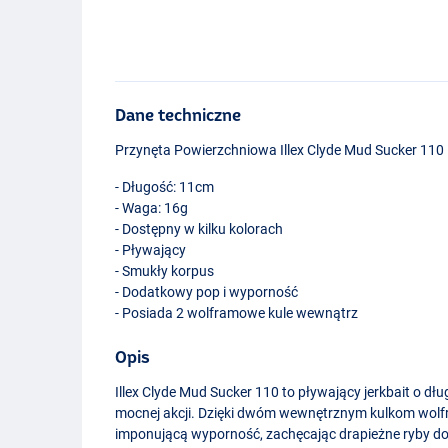
Dane techniczne
Przynęta Powierzchniowa Illex Clyde Mud Sucker 110
- Długość: 11cm
- Waga: 16g
- Dostępny w kilku kolorach
- Pływający
- Smukły korpus
- Dodatkowy pop i wyporność
- Posiada 2 wolframowe kule wewnątrz
Opis
Illex Clyde Mud Sucker 110 to pływający jerkbait o dłu
mocnej akcji. Dzięki dwóm wewnętrznym kulkom wo
imponującą wyporność, zachęcając drapieżne ryby do
Sea Bass Cand