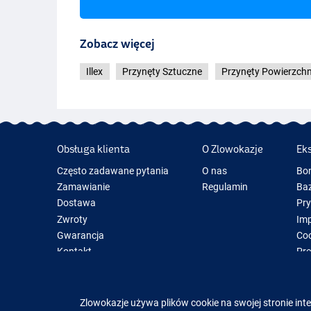
Zobacz więcej
Illex
Przynęty Sztuczne
Przynęty Powierzch
Obsługa klienta
O Zlowokazje
Ek
Sea Bass Candy
Często zadawane pytania
O nas
Bo
Zamawianie
Regulamin
Baz
Dostawa
Pr
Zwroty
Im
Gwarancja
Coo
Kontakt
Pre
Now
Spr
Zlowokazje używa plików cookie na swojej stronie inte