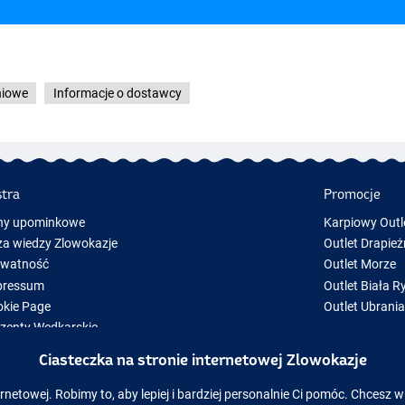
niowe
Informacje o dostawcy
stra
Promocje
ny upominkowe
Karpiowy Outl
a wiedzy Zlowokazje
Outlet Drapież
ywatność
Outlet Morze
pressum
Outlet Biała R
kie Page
Outlet Ubrani
zenty Wędkarskie
y Sprzęt Wędkarski
Ciasteczka na stronie internetowej Zlowokazje
zęt wędkarski chwilowo niedostępny w magazynie
rnetowej. Robimy to, aby lepiej i bardziej personalnie Ci pomóc. Chcesz w