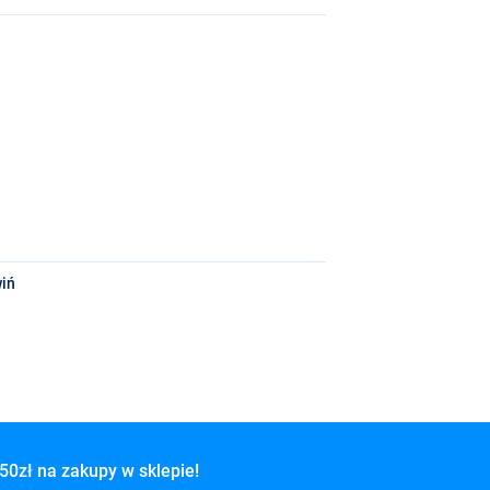
iń
50zł na zakupy w sklepie!