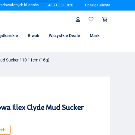
zadowolonych klientów
+48 71 8811020
Obsługa klienta
Szukaj
Profil
Koszyk
ędkarskie
Biwak
Wszystkie Deale
Marki
Mud Sucker 110 11cm (16g)
wa Illex Clyde Mud Sucker
ych