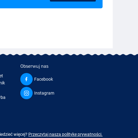
Obserwuj nas
et
Facebook
nik
Instagram
yba
a
iedzieć więcej?
Przeczytaj naszą politykę prywatności.