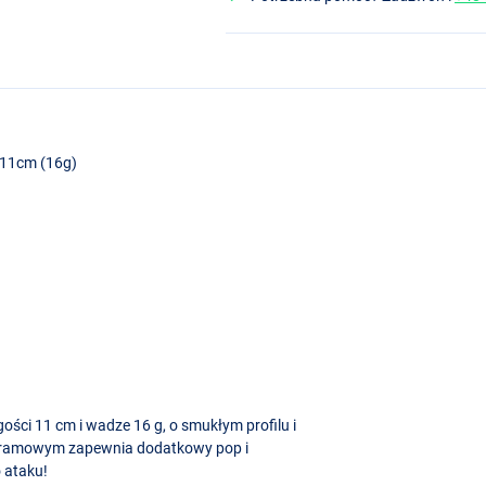
 11cm (16g)
gości 11 cm i wadze 16 g, o smukłym profilu i
lframowym zapewnia dodatkowy pop i
 ataku!
y