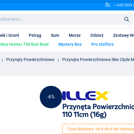
+ 400 000 
wik i Grunt
Pstrąg
Sum
Morze
Odzież
Zestawy W
key Hunter 750 Bait Boat
Mystery Box
Pro staffers
Przynęty Powierzchniowe
Przynęta Powierzchniowa Illex Clyde 
-6%
Przynęta Powierzchnio
110 11cm (16g)
Czas dostawy: od 6 do 8 dni robocz