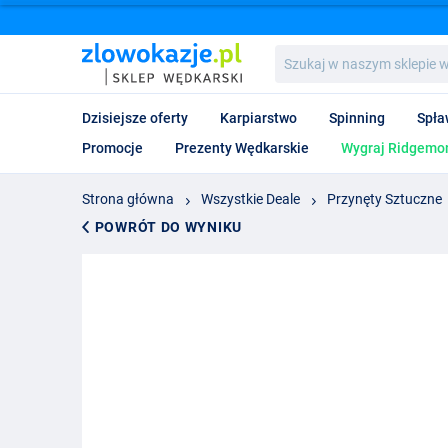
Szukaj
w
naszym
sklepie
Dzisiejsze oferty
Karpiarstwo
Spinning
Spła
wędkarskim...
Promocje
Prezenty Wędkarskie
Wygraj Ridgemon
Strona główna
Wszystkie Deale
Przynęty Sztuczne
POWRÓT DO WYNIKU