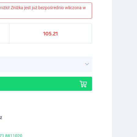
niżki! Zniżka jest już bezpośrednio wliczona w
105.21
ez
 71 8811020