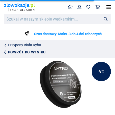
Home
Profil
Kos
Nytro NTO-B4 Barbless Fine Feeder Ready Tied Rigs Przypony 100cm (8 Sztuk)
Cena katalogowa
Szukaj
19.16
w
20.99
naszym
sklepie
Czas dostawy: Maks. 3 do 4 dni roboczych
wędkarskim...
Przypony Biała Ryba
POWRÓT DO WYNIKU
-9%