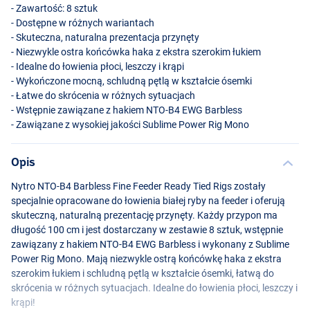
- Zawartość: 8 sztuk
- Dostępne w różnych wariantach
- Skuteczna, naturalna prezentacja przynęty
- Niezwykle ostra końcówka haka z ekstra szerokim łukiem
- Idealne do łowienia płoci, leszczy i krąpi
- Wykończone mocną, schludną pętlą w kształcie ósemki
- Łatwe do skrócenia w różnych sytuacjach
- Wstępnie zawiązane z hakiem
NTO
-B4
EWG
Barbless
- Zawiązane z wysokiej jakości Sublime Power Rig Mono
Opis
Nytro
NTO
-B4 Barbless Fine Feeder Ready Tied Rigs zostały
specjalnie opracowane do łowienia białej ryby na feeder i oferują
skuteczną, naturalną prezentację przynęty. Każdy przypon ma
długość 100 cm i jest dostarczany w zestawie 8 sztuk, wstępnie
zawiązany z hakiem
NTO
-B4
EWG
Barbless i wykonany z Sublime
Power Rig Mono. Mają niezwykle ostrą końcówkę haka z ekstra
szerokim łukiem i schludną pętlą w kształcie ósemki, łatwą do
skrócenia w różnych sytuacjach. Idealne do łowienia płoci, leszczy i
krąpi!