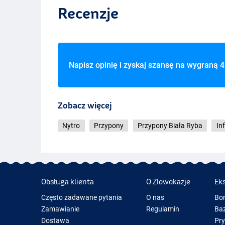
Recenzje
Napisz opinię i zyskaj szansę na wygraną
4
Zobacz więcej
Nytro
Przypony
Przypony Biała Ryba
In
Obsługa klienta
O Zlowokazje
Ek
Często zadawane pytania
O nas
Bo
Zamawianie
Regulamin
Baz
Dostawa
Pr