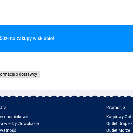
50zł na zakupy w sklepie!
formacje o dostawcy
stra
Promocje
ny upominkowe
Karpiowy Outl
a wiedzy Zlowokazje
Outlet Drapież
ywatność
Outlet Morze