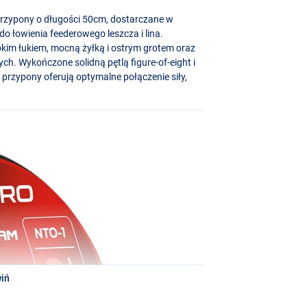
przypony o długości 50cm, dostarczane w
o łowienia feederowego leszcza i lina.
kim łukiem, mocną żyłką i ostrym grotem oraz
ych. Wykończone solidną pętlą figure-of-eight i
przypony oferują optymalne połączenie siły,
iń