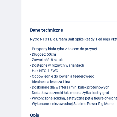
Dane techniczne
Nytro NTO1 Big Bream Bait Spike Ready Tied Rigs Pr
- Przypony biała ryba z kolcem do przynęt
- Długość: 50cm
- Zawartość: 8 sztuk
- Dostępne w różnych wariantach
- Hak
NTO
-1
EWG
- Odpowiednie do łowienia feederowego
- Idealne dla leszcza i lina
- Doskonałe dla wafters i mini kulek proteinowych
- Dodatkowo szeroki łuk, mocna żyłka i ostry grot
- Wykończone solidną, estetyczną pętlą figure-of-eigh
- Wykonane z niezawodnej Sublime Power Rig Mono
Opis