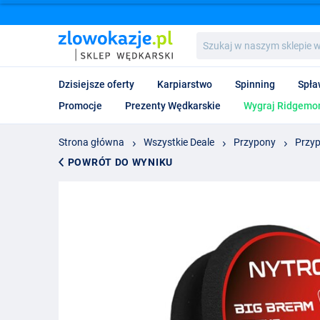
Szukaj
w
naszym
sklepie
Dzisiejsze oferty
Karpiarstwo
Spinning
Spła
wędkarskim...
Promocje
Prezenty Wędkarskie
Wygraj Ridgemon
Strona główna
Wszystkie Deale
Przypony
Przyp
POWRÓT DO WYNIKU