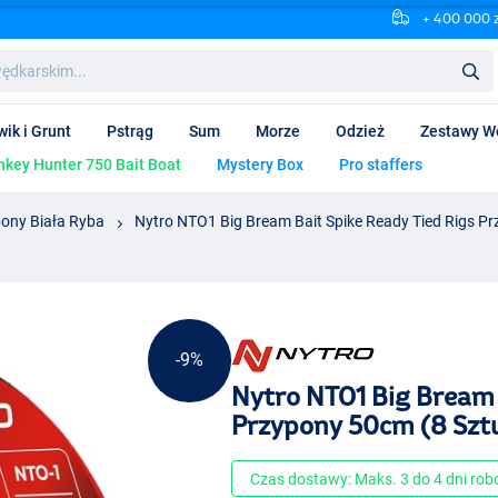
+ 400 000 
wik i Grunt
Pstrąg
Sum
Morze
Odzież
Zestawy W
key Hunter 750 Bait Boat
Mystery Box
Pro staffers
ony Biała Ryba
Nytro NTO1 Big Bream Bait Spike Ready Tied Rigs P
-9%
Nytro NTO1 Big Bream 
Przypony 50cm (8 Szt
Czas dostawy: Maks. 3 do 4 dni ro