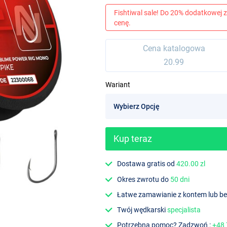
Fishtiwal sale! Do 20% dodatkowej z
cenę.
Cena katalogowa
20.99
Wariant
Kup teraz
Dostawa gratis od
420.00 zl
Okres zwrotu do
50 dni
Łatwe zamawianie z kontem lub b
Twój wędkarski
specjalista
Potrzebna pomoc? Zadzwoń :
+48