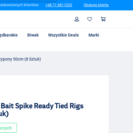
zadowolonych klientów
+48 71 8811020
Obsługa klienta
Szukaj
Profil
Koszyk
ędkarskie
Biwak
Wszystkie Deale
Marki
rzypony 50cm (8 Sztuk)
Bait Spike Ready Tied Rigs
uk)
boczych