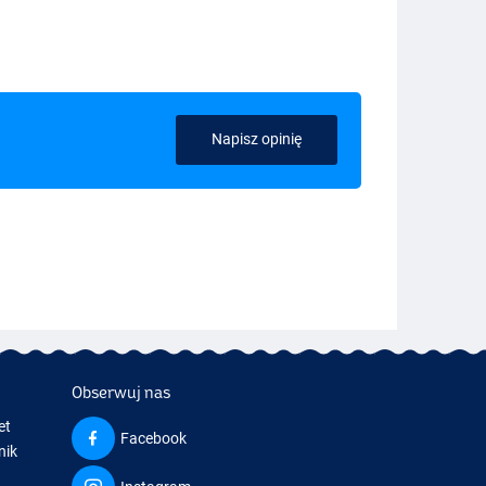
Napisz opinię
Obserwuj nas
et
Facebook
nik