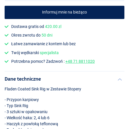
Informuj mnie na bieżąco
Dostawa gratis od
420.00 zl
Okres zwrotu do
50 dni
Łatwe zamawianie z kontem lub bez
Twój wędkarski
specjalista
Potrzebna pomoc? Zadzwoń :
+48 71 8811020
Dane techniczne
Fladen Coated Sink Rig w Zestawie Stopery
- Przypon karpiowy
- Typ Sink Rig
- 3 sztuki w opakowaniu
- Wielkość haka: 2, 4 lub 6
- Haczyk z powłoką teflonową