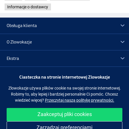
Informacje o dostawcy
Obsługa klienta
O Zlowokazje
Ekstra
Promocje
Ciasteczka na stronie internetowej Zlowokazje
Zlowokazje używa plików cookie na swojej stronie internetowej.
Obserwuj nas
Facebook
Instagram
Robimy to, aby lepiej i bardziej personalnie Ci pomóc. Chcesz
wiedzieć więcej?
Przeczytaj naszą politykę prywatności.
Zaakceptuj pliki cookies
Łatwe i bezpieczne zakupy
Zarządzaj preferencjami