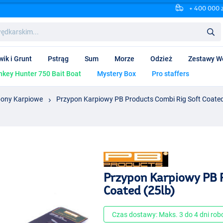
+ 400 000 
wik i Grunt
Pstrąg
Sum
Morze
Odzież
Zestawy W
key Hunter 750 Bait Boat
Mystery Box
Pro staffers
pony Karpiowe
Przypon Karpiowy PB Products Combi Rig Soft Coated
Przypon Karpiowy PB 
Coated (25lb)
Czas dostawy: Maks. 3 do 4 dni ro