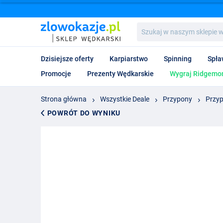
Szukaj
w
naszym
sklepie
Dzisiejsze oferty
Karpiarstwo
Spinning
Spła
wędkarskim...
Promocje
Prezenty Wędkarskie
Wygraj Ridgemon
Strona główna
Wszystkie Deale
Przypony
Przy
POWRÓT DO WYNIKU