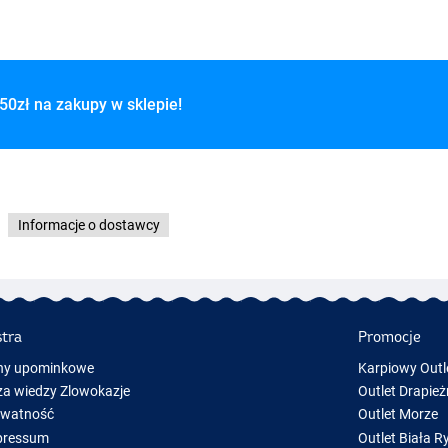
50zł na zakupy w sklepie!
Informacje o dostawcy
stra
Promocje
ny upominkowe
Karpiowy Outl
a wiedzy Zlowokazje
Outlet Drapież
ywatność
Outlet Morze
pressum
Outlet Biała R