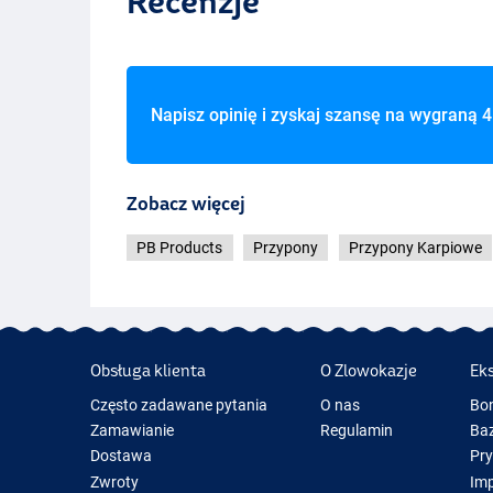
Recenzje
Napisz opinię i zyskaj szansę na wygraną
4
Zobacz więcej
PB Products
Przypony
Przypony Karpiowe
Obsługa klienta
O Zlowokazje
Ek
Często zadawane pytania
O nas
Bo
Zamawianie
Regulamin
Baz
Dostawa
Pr
Zwroty
Im