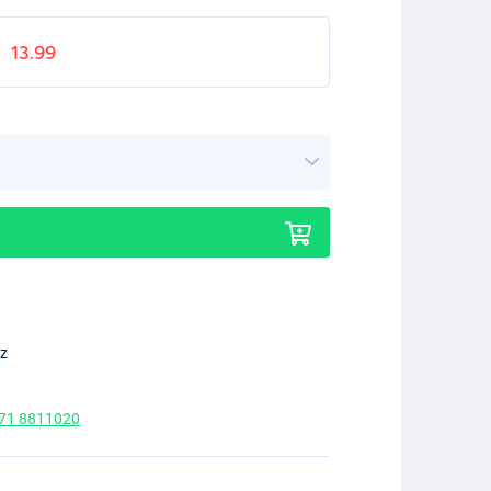
13.99
ez
 71 8811020