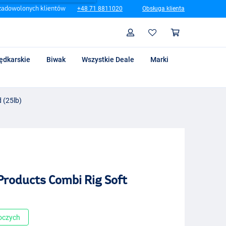
zadowolonych klientów
+48 71 8811020
Obsługa klienta
Szukaj
Profil
Koszyk
ędkarskie
Biwak
Wszystkie Deale
Marki
 (25lb)
Products Combi Rig Soft
boczych