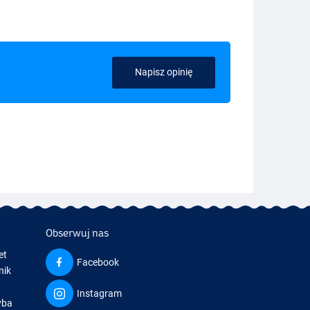
Napisz opinię
Obserwuj nas
et
Facebook
nik
Instagram
yba