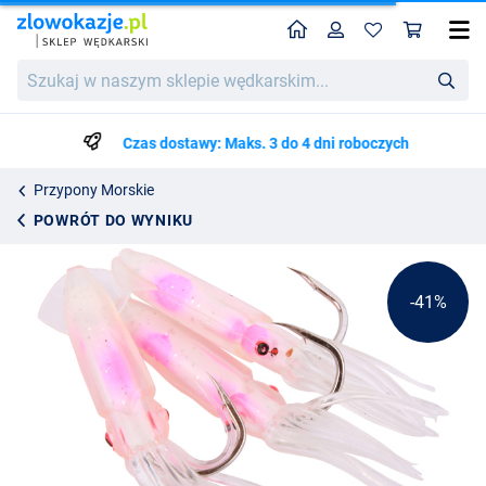
Home
Profil
Kos
Behr Octopus-System
Cena katalogowa
Szukaj
10.60
w
17.75
naszym
sklepie
Czas dostawy: Maks. 3 do 4 dni roboczych
wędkarskim...
Przypony Morskie
POWRÓT DO WYNIKU
-41%