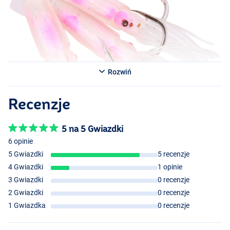
Rozwiń
Recenzje
5 na 5 Gwiazdki
6 opinie
Red/Yellow
5 Gwiazdki
5 recenzje
Orange
4 Gwiazdki
1 opinie
3 Gwiazdki
0 recenzje
2 Gwiazdki
0 recenzje
1 Gwiazdka
0 recenzje