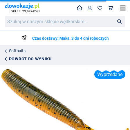
Home
Profil
Kos
Strike King Rage Ned Cut-R Worm 7,5cm, 6 sztuk!
Szukaj
Cena katalogowa
19.59
w
32.25
naszym
sklepie
Czas dostawy: Maks. 3 do 4 dni roboczych
wędkarskim...
Softbaits
POWRÓT DO WYNIKU
Wyprzedane