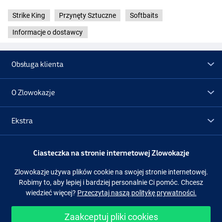
Strike King
Przynęty Sztuczne
Softbaits
Informacje o dostawcy
Obsługa klienta
O Zlowokazje
Ekstra
Green Pumpkin
Promocje
Ciasteczka na stronie internetowej Zlowokazje
Zlowokazje używa plików cookie na swojej stronie internetowej.
Obserwuj nas
Facebook
Instagram
Robimy to, aby lepiej i bardziej personalnie Ci pomóc. Chcesz
wiedzieć więcej?
Przeczytaj naszą politykę prywatności.
Zaakceptuj pliki cookies