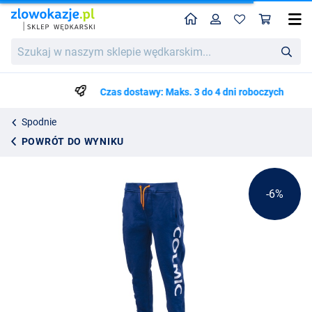
Home
Profil
Kos
Colmic Jogger Royal Blue
Cena katalogowa
Szukaj
186.19
w
195.99
naszym
sklepie
Czas dostawy: Maks. 3 do 4 dni roboczych
wędkarskim...
Spodnie
POWRÓT DO WYNIKU
-6%