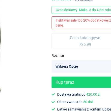
Czas dostawy: Maks. 3 do 4 dni ro
Fishtiwal sale! Do 20% dodatkowej z
cenę.
Cena katalogowa
726.99
Rozmiar
Kup teraz
Dostawa gratis od
420.00 zl
Okres zwrotu do
50 dni
Łatwe zamawianie z kontem lub b