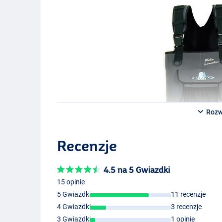
Te wodery w kolorze Seal Grey zapewnią Ci wiele lat p
Rozw
Recenzje
4.5 na 5 Gwiazdki
15 opinie
5 Gwiazdki
11 recenzje
4 Gwiazdki
3 recenzje
3 Gwiazdki
1 opinie