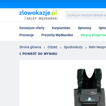
Szukaj
w
naszym
sklepie
Dzisiejsze oferty
Karpiarstwo
Spinning
Spła
wędkarskim...
Promocje
Prezenty Wędkarskie
Wygraj Ridgemon
Strona główna
Odzież
Spodniobuty
Behr Neopr
POWRÓT DO WYNIKU