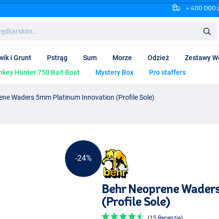
+ 400 000 
wik i Grunt
Pstrąg
Sum
Morze
Odzież
Zestawy W
key Hunter 750 Bait Boat
Mystery Box
Pro staffers
ene Waders 5mm Platinum Innovation (Profile Sole)
-24%
Behr Neoprene Waders
(Profile Sole)
(15 Recenzje)