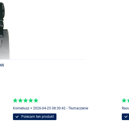
rzyjemności z brodzenia!
iń
Korneliusz + 2026-04-25 08:30:42 - Tłumaczenie
Raou
Polecam ten produkt