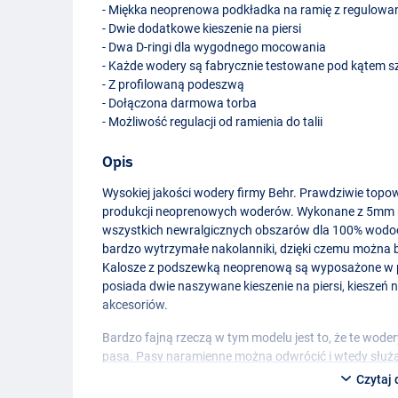
- Miękka neoprenowa podkładka na ramię z regulow
- Dwie dodatkowe kieszenie na piersi
- Dwa D-ringi dla wygodnego mocowania
- Każde wodery są fabrycznie testowane pod kątem s
- Z profilowaną podeszwą
- Dołączona darmowa torba
- Możliwość regulacji od ramienia do talii
Opis
Wysokiej jakości wodery firmy Behr. Prawdziwie topo
produkcji neoprenowych woderów. Wykonane z 5mm ne
wszystkich newralgicznych obszarów dla 100% wodo
bardzo wytrzymałe nakolanniki, dzięki czemu można 
Kalosze z podszewką neoprenową są wyposażone w p
posiada dwie naszywane kieszenie na piersi, kieszeń 
akcesoriów.
Bardzo fajną rzeczą w tym modelu jest to, że te wod
pasa. Pasy naramienne można odwrócić i wtedy służą
dla osób, które po dłuższym brodzeniu odczuwają ciąg
Czytaj 
spowodowane szelkami. Zmiana na model taliowany j