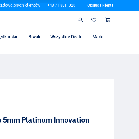
zadowolonych klientów
+48 71 8811020
Obsługa klienta
Szukaj
Profil
Koszyk
ędkarskie
Biwak
Wszystkie Deale
Marki
 5mm Platinum Innovation