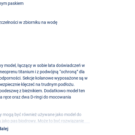
anym paskiem
zczelności w zbiorniku na wodę
wy model, łączący w sobie lata doświadczeń w
oprenu titanium i z podwójną “ochroną” dla
odporności. Sekcje kolanowe wyposażone są w
bezpiecznie klęczeć na trudnym podłożu.
odeszwę z bieżnikiem. Dodatkowo model ten
na ręce oraz dwa D-ringi do mocowania
ery mogą być również używane jako model do
 jako pas biodrowy. Może to być rozwiązanie
nięcie w ramionach lub dolnej części pleców
dalej
est wtedy bardzo przyjemna.