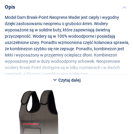
Opis
Model Dam Break-Point Neoprene Wader jest ciepły i wygodny
dzięki zastosowaniu neoprenu o grubości 4mm. Wodery
wyposażone są w solidne buty, które zapewniają świetną
przyczepność. Wodery są w 100% wodoodporne i posiadają
uszczelnione szwy. Ponadto wzmocniona część kolanowa sprawia,
że kombinezon szybko się nie zepsuje. Ponadto, kombinezon jest
lekki i wyposażony w przyjemny ocieplacz dłoni. Kombinezon
wyposażony jest w duży wodoodporny schowek. Neoprenowe
wodery Break-Point dostępne są w kilku rozmiarach i w dwóch
wersjach: z filcową i z profilowaną podeszwą.
Czytaj dalej