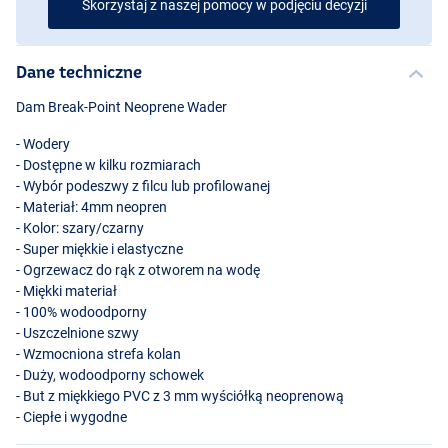
Skorzystaj z naszej pomocy w podjęciu decyzji
Dane techniczne
Dam Break-Point Neoprene Wader
- Wodery
- Dostępne w kilku rozmiarach
- Wybór podeszwy z filcu lub profilowanej
- Materiał: 4mm neopren
- Kolor: szary/czarny
- Super miękkie i elastyczne
- Ogrzewacz do rąk z otworem na wodę
- Miękki materiał
- 100% wodoodporny
- Uszczelnione szwy
- Wzmocniona strefa kolan
- Duży, wodoodporny schowek
- But z miękkiego
PVC
z 3 mm wyściółką neoprenową
- Ciepłe i wygodne