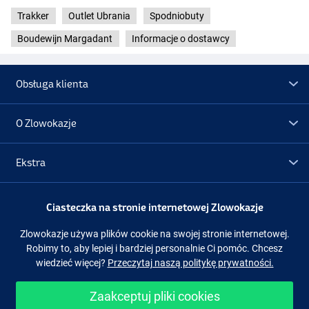
Trakker
Outlet Ubrania
Spodniobuty
Boudewijn Margadant
Informacje o dostawcy
Obsługa klienta
O Zlowokazje
Ekstra
Promocje
Ciasteczka na stronie internetowej Zlowokazje
Zlowokazje używa plików cookie na swojej stronie internetowej.
Obserwuj nas
Facebook
Instagram
Robimy to, aby lepiej i bardziej personalnie Ci pomóc. Chcesz
wiedzieć więcej?
Przeczytaj naszą politykę prywatności.
Zaakceptuj pliki cookies
Łatwe i bezpieczne zakupy