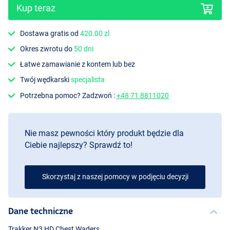
Kup teraz
Dostawa gratis od
420.00 zl
Okres zwrotu do
50 dni
Łatwe zamawianie z kontem lub bez
Twój wędkarski
specjalista
Potrzebna pomoc? Zadzwoń :
+48 71 8811020
Nie masz pewności który produkt będzie dla
Ciebie najlepszy? Sprawdź to!
Skorzystaj z naszej pomocy w podjęciu decyzji
Dane techniczne
Trakker N3 HD Chest Waders