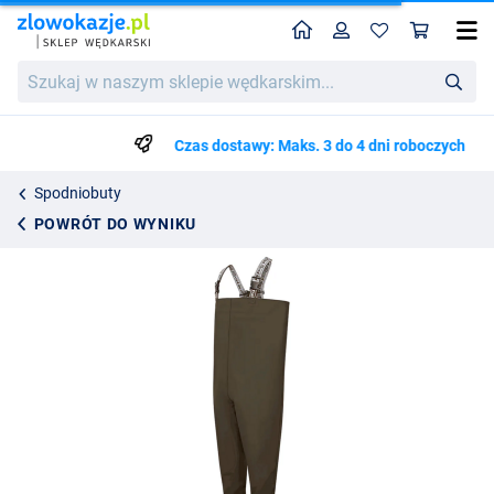
Home
Profil
Kos
Trakker N3 HD Chest Waders
Szukaj
410.25
w
naszym
sklepie
Czas dostawy: Maks. 3 do 4 dni roboczych
wędkarskim...
Spodniobuty
POWRÓT DO WYNIKU