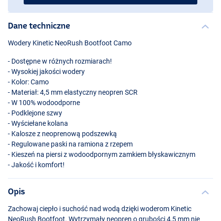
Dane techniczne
Wodery Kinetic NeoRush Bootfoot Camo
- Dostępne w różnych rozmiarach!
- Wysokiej jakości wodery
- Kolor: Camo
- Materiał: 4,5 mm elastyczny neopren
SCR
- W 100% wodoodporne
- Podklejone szwy
- Wyściełane kolana
- Kalosze z neoprenową podszewką
- Regulowane paski na ramiona z rzepem
- Kieszeń na piersi z wodoodpornym zamkiem błyskawicznym
- Jakość i komfort!
Opis
Zachowaj ciepło i suchość nad wodą dzięki woderom Kinetic
NeoRush Bootfoot. Wytrzymały neopren o grubości 4,5 mm nie