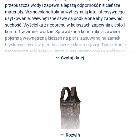
przepuszcza wody i zapewnia lepszą odporność niż cieńsze
materiały. Wzmocnione kolana wytrzymują lata intensywnego
użytkowania. Wewnętrzne szwy są podklejone aby zapewnić
suchość. Wyściółka z neoprenu w kaloszach zapewnia ciepło i
komfort w zimnej wodzie. Sprawdzona konstrukcja zawiera
pojemną wewnętrzną kieszeń na piersi zasuwaną na zamek
błyskawiczny oraz przednią kieszeń która ogrzeje Twoje dłonie,
natomiast pierścienie 2D umożliwiają przymocowanie różnych
akcesoriów. Regulowane paski na ramiona z zapięciem na rzepy
Czytaj dalej
zapewniają idealne dopasowanie.
Rozwiń