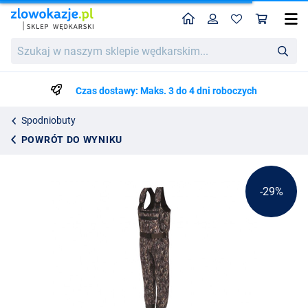
Home
Profil
Kos
Wodery Kinetic NeoRush Bootfoot Camo
Cena katalogowa
Szukaj
503.49
w
703.99
naszym
sklepie
Czas dostawy: Maks. 3 do 4 dni roboczych
wędkarskim...
Spodniobuty
POWRÓT DO WYNIKU
-29%