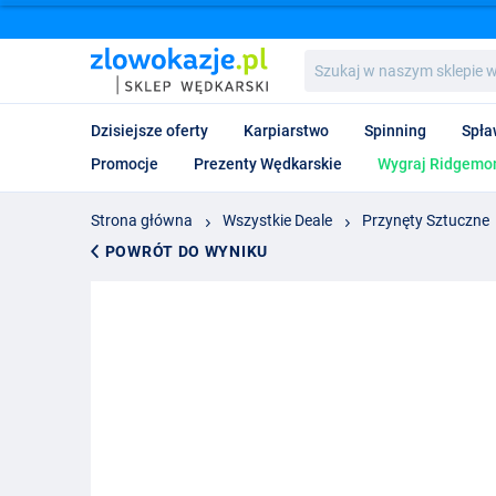
Szukaj
w
naszym
sklepie
Dzisiejsze oferty
Karpiarstwo
Spinning
Spła
wędkarskim...
Promocje
Prezenty Wędkarskie
Wygraj Ridgemon
Strona główna
Wszystkie Deale
Przynęty Sztuczne
POWRÓT DO WYNIKU