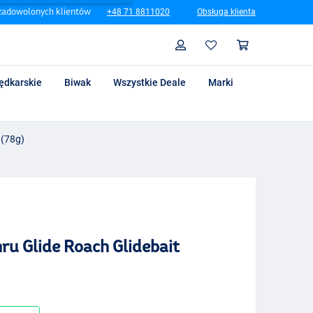
zadowolonych klientów
+48 71 8811020
Obsługa klienta
Szukaj
Profil
Koszyk
ędkarskie
Biwak
Wszystkie Deale
Marki
 (78g)
ru Glide Roach Glidebait