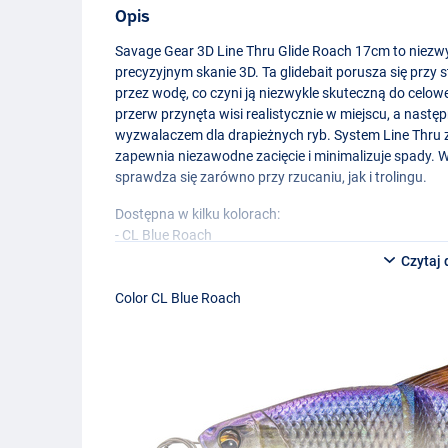
Opis
Savage Gear 3D Line Thru Glide Roach 17cm to niezwykl
precyzyjnym skanie 3D. Ta glidebait porusza się przy st
przez wodę, co czyni ją niezwykle skuteczną do celo
przerw przynęta wisi realistycznie w miejscu, a nastę
wyzwalaczem dla drapieżnych ryb. System Line Thru
zapewnia niezawodne zacięcie i minimalizuje spady. W
sprawdza się zarówno przy rzucaniu, jak i trolingu.
Dostępna w kilku kolorach:
- CL Blue Roach
- Fire Roach
Czytaj 
- Albino Roach
- Lemon Roach
Color CL Blue Roach