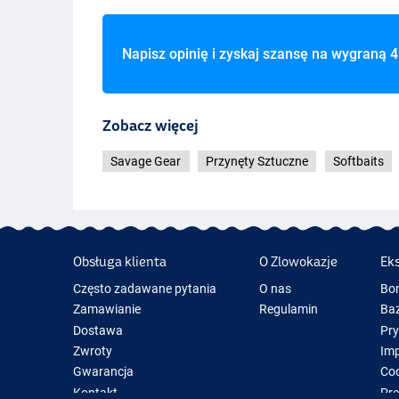
Napisz opinię i zyskaj szansę na wygraną
4
Zobacz więcej
Color Lemon Roa
Savage Gear
Przynęty Sztuczne
Softbaits
Obsługa klienta
O Zlowokazje
Ek
Color Albino Roach
Często zadawane pytania
O nas
Bo
Zamawianie
Regulamin
Baz
Dostawa
Pr
Zwroty
Im
Gwarancja
Coo
Kontakt
Pre