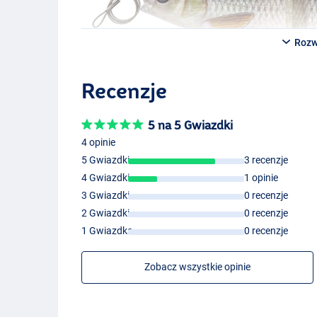
Rozw
Color Albino Roa
Recenzje
5 na 5 Gwiazdki
Color Fire Roach
4 opinie
5 Gwiazdki
3 recenzje
4 Gwiazdki
1 opinie
3 Gwiazdki
0 recenzje
2 Gwiazdki
0 recenzje
1 Gwiazdka
0 recenzje
Zobacz wszystkie opinie