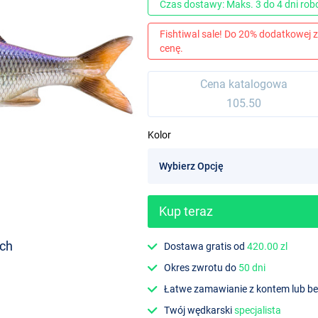
Czas dostawy: Maks. 3 do 4 dni ro
Fishtiwal sale! Do 20% dodatkowej z
cenę.
Cena katalogowa
105.50
Kolor
Kup teraz
ach
Dostawa gratis od
420.00 zl
Okres zwrotu do
50 dni
Łatwe zamawianie z kontem lub b
Twój wędkarski
specjalista