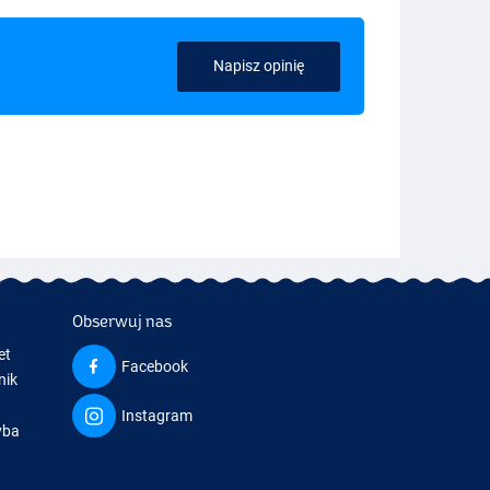
Napisz opinię
Obserwuj nas
et
Facebook
nik
Instagram
yba
a