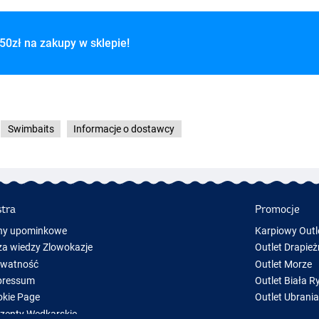
50zł na zakupy w sklepie!
ch
Swimbaits
Informacje o dostawcy
stra
Promocje
ny upominkowe
Karpiowy Outl
a wiedzy Zlowokazje
Outlet Drapież
ywatność
Outlet Morze
pressum
Outlet Biała R
kie Page
Outlet Ubrani
zenty Wędkarskie