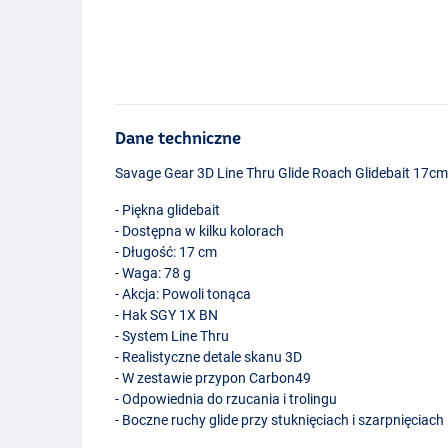
Dane techniczne
Savage Gear 3D Line Thru Glide Roach Glidebait 17cm
- Piękna glidebait
- Dostępna w kilku kolorach
- Długość: 17 cm
- Waga: 78 g
- Akcja: Powoli tonąca
- Hak
SGY
1X BN
- System Line Thru
- Realistyczne detale skanu 3D
- W zestawie przypon Carbon49
- Odpowiednia do rzucania i trolingu
- Boczne ruchy glide przy stuknięciach i szarpnięciach
Color Fire Roac