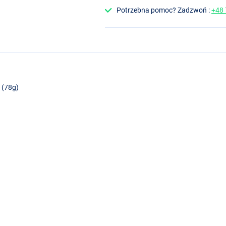
Potrzebna pomoc? Zadzwoń :
+48
 (78g)
h