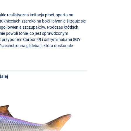
e realistyczna imitacja płoci, oparta na
uknięciach szeroko na boki i płynnie ślizguje się
wego łowienia szczupaków. Podczas krótkich
pnie powoli tonie, co jest sprawdzonym
 z przyponem Carbon49 i ostrymi hakami
SGY
szechstronna glidebait, która doskonale
dalej