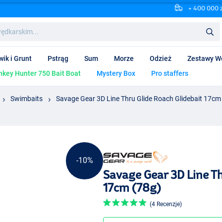
+ 400 000 
wik i Grunt
Pstrąg
Sum
Morze
Odzież
Zestawy W
key Hunter 750 Bait Boat
Mystery Box
Pro staffers
Swimbaits
Savage Gear 3D Line Thru Glide Roach Glidebait 17cm
-10%
Savage Gear 3D Line Th
17cm (78g)
(4 Recenzje)