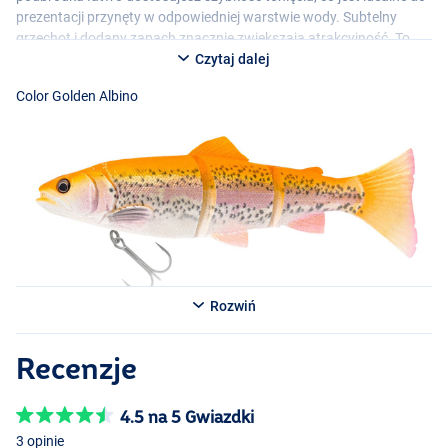
prezentacji przynęty w odpowiedniej warstwie wody. Subtelny
grzechot i dodany zapach znacznie zwiększają atrakcyjność. To
produkt najwyższej klasy do celowego łowienia dużych
Czytaj dalej
szczupaków, sandaczy i sumów.
Color Golden Albino
Dostępne w kilku wariantach:
- Golden Albino
- CL Lemon Trout
- CL Rainbow
- Firetiger
Rozwiń
Color Firetiger
Color CL Lemon Trout
Recenzje
4.5 na 5 Gwiazdki
3 opinie