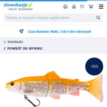
Home
Profil
Kos
Savage Gear 3D Line Thru Trout Swimbait 20cm (93g)
Cena katalogowa
Szukaj
65.06
w
71.75
naszym
sklepie
Czas dostawy: Maks. 3 do 4 dni roboczych
wędkarskim...
Swimbaits
POWRÓT DO WYNIKU
-10%