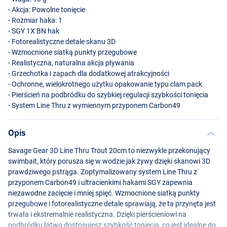
- Akcja: Powolne tonięcie
- Rozmiar haka: 1
-
SGY
1X BN hak
- Fotorealistyczne detale skanu 3D
- Wzmocnione siatką punkty przegubowe
- Realistyczna, naturalna akcja pływania
- Grzechotka i zapach dla dodatkowej atrakcyjności
- Ochronne, wielokrotnego użytku opakowanie typu clam pack
- Pierścień na podbródku do szybkiej regulacji szybkości tonięcia
- System Line Thru z wymiennym przyponem Carbon49
Color CL Rainbow
Opis
Savage Gear 3D Line Thru Trout 20cm to niezwykle przekonujący
swimbait, który porusza się w wodzie jak żywy dzięki skanowi 3D
prawdziwego pstrąga. Zoptymalizowany system Line Thru z
przyponem Carbon49 i ultracienkimi hakami
SGY
zapewnia
niezawodne zacięcie i mniej spięć. Wzmocnione siatką punkty
przegubowe i fotorealistyczne detale sprawiają, że ta przynęta jest
trwała i ekstremalnie realistyczna. Dzięki pierścieniowi na
podbródku łatwo dostosujesz szybkość tonięcia, co jest idealne do