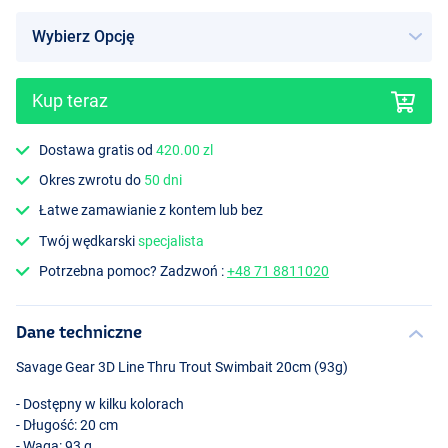
Kup teraz
Color CL Lemon Trout
Dostawa gratis od
420.00 zl
Okres zwrotu do
50 dni
Łatwe zamawianie z kontem lub bez
Twój wędkarski
specjalista
Potrzebna pomoc? Zadzwoń :
+48 71 8811020
Dane techniczne
Savage Gear 3D Line Thru Trout Swimbait 20cm (93g)
- Dostępny w kilku kolorach
- Długość: 20 cm
- Waga: 93 g