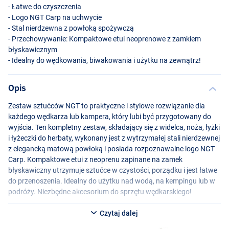
- Łatwe do czyszczenia
- Logo
NGT
Carp na uchwycie
- Stal nierdzewna z powłoką spożywczą
- Przechowywanie: Kompaktowe etui neoprenowe z zamkiem
błyskawicznym
- Idealny do wędkowania, biwakowania i użytku na zewnątrz!
Opis
Zestaw sztućców
NGT
to praktyczne i stylowe rozwiązanie dla
każdego wędkarza lub kampera, który lubi być przygotowany do
wyjścia. Ten kompletny zestaw, składający się z widelca, noża, łyżki
i łyżeczki do herbaty, wykonany jest z wytrzymałej stali nierdzewnej
z elegancką matową powłoką i posiada rozpoznawalne logo
NGT
Carp. Kompaktowe etui z neoprenu zapinane na zamek
błyskawiczny utrzymuje sztućce w czystości, porządku i jest łatwe
do przenoszenia. Idealny do użytku nad wodą, na kempingu lub w
podróży. Niezbędne akcesorium do sprzętu wędkarskiego!
Czytaj dalej