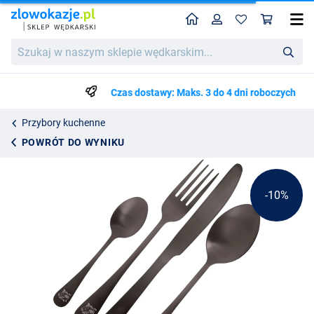
Home
Profil
Kos
NGT Cutlery Set (4 Sztuki)
Cena katalogowa
Szukaj
26.78
w
29.75
naszym
sklepie
Czas dostawy: Maks. 3 do 4 dni roboczych
wędkarskim...
Przybory kuchenne
POWRÓT DO WYNIKU
-10%