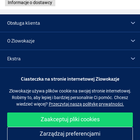
Informacje o dostawcy
Obsługa klienta
O Zlowokazje
Ekstra
Promocje
Ciasteczka na stronie internetowej Zlowokazje
Zlowokazje używa plików cookie na swojej stronie internetowej.
Obserwuj nas
Facebook
Instagram
Robimy to, aby lepiej i bardziej personalnie Ci pomóc. Chcesz
wiedzieć więcej?
Przeczytaj naszą politykę prywatności.
Zaakceptuj pliki cookies
Łatwe i bezpieczne zakupy
Zarządzaj preferencjami