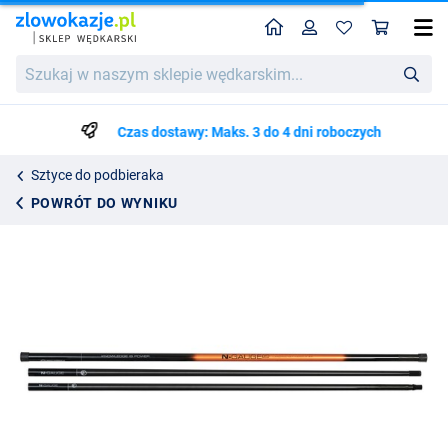
Home
Profil
Kos
Guru N-Gauge 400 Net Handle 4m (3-częściowy)
Szukaj
718.25
w
naszym
sklepie
Czas dostawy: Maks. 3 do 4 dni roboczych
wędkarskim...
Sztyce do podbieraka
POWRÓT DO WYNIKU