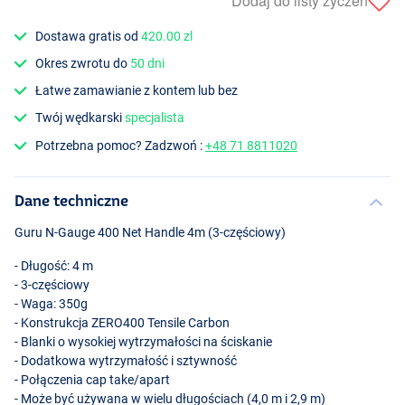
Dodaj do listy życzeń
Dostawa gratis od
420.00 zl
Okres zwrotu do
50 dni
Łatwe zamawianie z kontem lub bez
Twój wędkarski
specjalista
Potrzebna pomoc? Zadzwoń :
+48 71 8811020
Dane techniczne
Guru N-Gauge 400 Net Handle 4m (3-częściowy)
- Długość: 4 m
- 3-częściowy
- Waga: 350g
- Konstrukcja ZERO400 Tensile Carbon
- Blanki o wysokiej wytrzymałości na ściskanie
- Dodatkowa wytrzymałość i sztywność
- Połączenia cap take/apart
- Może być używana w wielu długościach (4,0 m i 2,9 m)