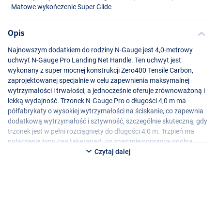
- Matowe wykończenie Super Glide
Opis
Najnowszym dodatkiem do rodziny N-Gauge jest 4,0-metrowy
uchwyt N-Gauge Pro Landing Net Handle. Ten uchwyt jest
wykonany z super mocnej konstrukcji Zero400 Tensile Carbon,
zaprojektowanej specjalnie w celu zapewnienia maksymalnej
wytrzymałości i trwałości, a jednocześnie oferuje zrównoważoną i
lekką wydajność. Trzonek N-Gauge Pro o długości 4,0 m ma
półfabrykaty o wysokiej wytrzymałości na ściskanie, co zapewnia
dodatkową wytrzymałość i sztywność, szczególnie skuteczną, gdy
trzonek jest w pełni rozciągnięty do długości 4,0 m. Trzpień ma
połączenia typu cap take/apart, co znacznie poprawia ogólną
wydajność i sztywność. Dzięki podwójnemu gwintowi na dwóch
Czytaj dalej
ostatnich sekcjach, trzon może być używany w wielu długościach
(4,0 m i 2,9 m).
Rękojeść N-Gauge Pro jest wykończona matowym wykończeniem
Super Glide, aby poprawić zarówno szybkość, jak i wydajność
podczas łowienia ryb.