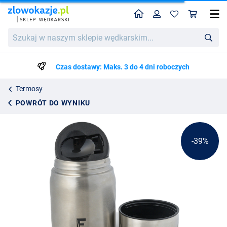
Home
Profil
Kos
Termos Fladen Soup & Meal Jar (500ml)
Cena katalogowa
Szukaj
60.16
w
98.25
naszym
sklepie
Czas dostawy: Maks. 3 do 4 dni roboczych
wędkarskim...
Termosy
POWRÓT DO WYNIKU
-39%