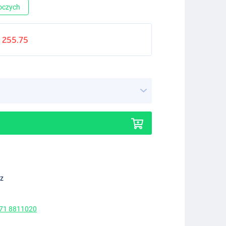
boczych
255.75
ez
 71 8811020