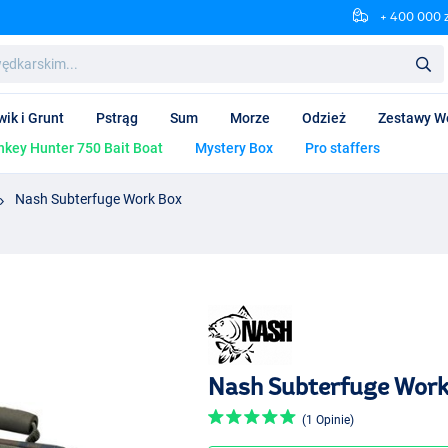
+ 400 000 
wik i Grunt
Pstrąg
Sum
Morze
Odzież
Zestawy W
key Hunter 750 Bait Boat
Mystery Box
Pro staffers
Nash Subterfuge Work Box
Nash Subterfuge Work
(1 Opinie)