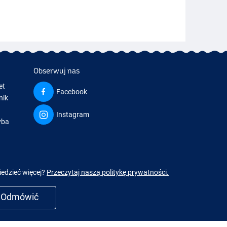
Obserwuj nas
et
Facebook
nik
Instagram
yba
a
iedzieć więcej?
Przeczytaj naszą politykę prywatności.
Odmówić