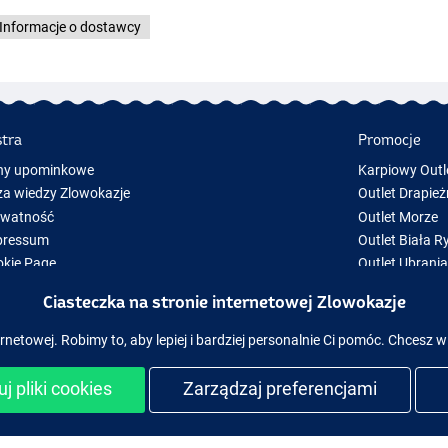
Informacje o dostawcy
stra
Promocje
ny upominkowe
Karpiowy Outl
a wiedzy Zlowokazje
Outlet Drapież
ywatność
Outlet Morze
pressum
Outlet Biała R
kie Page
Outlet Ubrani
zenty Wędkarskie
Ciasteczka na stronie internetowej Zlowokazje
y Sprzęt Wędkarski
zęt wędkarski chwilowo niedostępny w magazynie
rnetowej. Robimy to, aby lepiej i bardziej personalnie Ci pomóc. Chcesz w
j pliki cookies
Zarządzaj preferencjami
ezpieczne zakupy