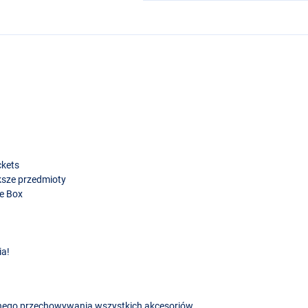
ckets
ksze przedmioty
e Box
ia!
anego przechowywania wszystkich akcesoriów