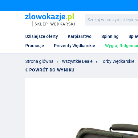
Szukaj
w
naszym
sklepie
Dzisiejsze oferty
Karpiarstwo
Spinning
Spła
wędkarskim...
Promocje
Prezenty Wędkarskie
Wygraj Ridgemon
Strona główna
Wszystkie Deale
Torby Wędkarskie
POWRÓT DO WYNIKU