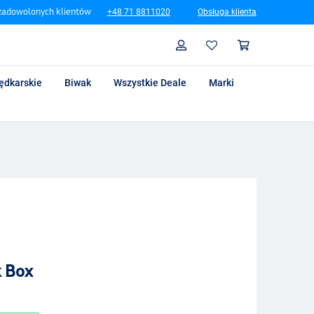
zadowolonych klientów
+48 71 8811020
Obsługa klienta
Szukaj
Profil
Koszyk
ędkarskie
Biwak
Wszystkie Deale
Marki
 Box