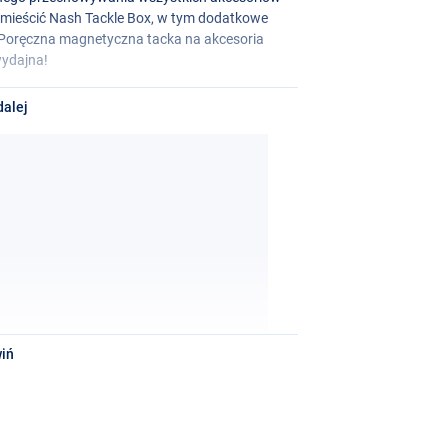
pomieścić Nash Tackle Box, w tym dodatkowe
. Poręczna magnetyczna tacka na akcesoria
wydajna!
dalej
iń