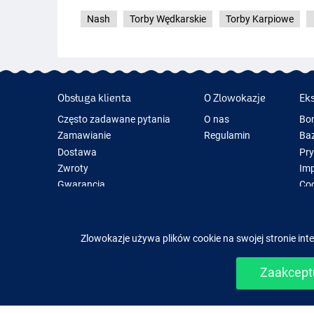
Nash
Torby Wędkarskie
Torby Karpiowe
Obsługa klienta
O Zlowokazje
Ek
Często zadawane pytania
O nas
Bo
Zamawianie
Regulamin
Baz
Dostawa
Pr
Zwroty
Im
Gwarancja
Coo
Kontakt
Pre
Now
Spr
XL
Zlowokazje używa plików cookie na swojej stronie inte
Zaakceptu
Łatwe i b